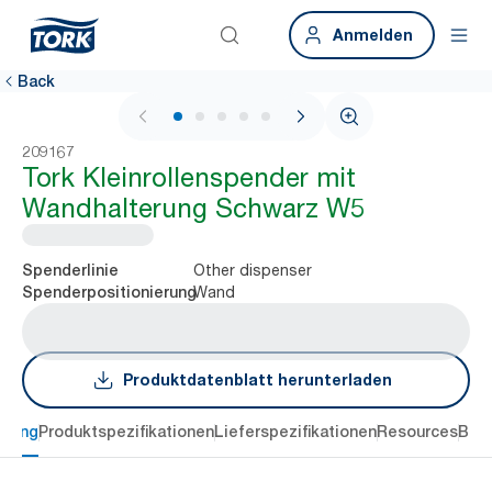
Anmelden
Back
1 / 5
209167
Tork Kleinrollenspender mit
Wandhalterung Schwarz W5
Other dispenser
Spenderlinie
Wand
Spenderpositionierung
Produktdatenblatt herunterladen
ibung
Produktspezifikationen
Lieferspezifikationen
Resources
Bew