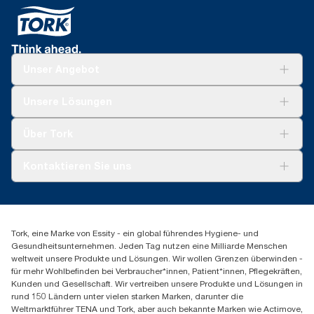
Unser Angebot
Lösungen
Unsere Lösungen
Nachhaltigkeit
Tork Clean Care
Tork Vision Reinigung
Über Tork
AD-a-Glance
Tork PaperCircle
Über uns
Kontaktieren Sie uns
Produktreklamation
Servicereklamation
torkmaster@essity.com
Spenderreklamation
+41 (0)848/810152
Finden Sie Ihren Vertriebspartner
Tork, eine Marke von Essity - ein global führendes Hygiene- und
Essity Switzerland AG
Gesundheitsunternehmen. Jeden Tag nutzen eine Milliarde Menschen
Parkstraße 1b
weltweit unsere Produkte und Lösungen. Wir wollen Grenzen überwinden -
6214 Schenkon
für mehr Wohlbefinden bei Verbraucher*innen, Patient*innen, Pflegekräften,
Mo-Do 8:00-16:30 | Fr 8:00-15:00
Kunden und Gesellschaft. Wir vertreiben unsere Produkte und Lösungen in
GLN: 7609999000928
rund 150 Ländern unter vielen starken Marken, darunter die
Weltmarktführer TENA und Tork, aber auch bekannte Marken wie Actimove,