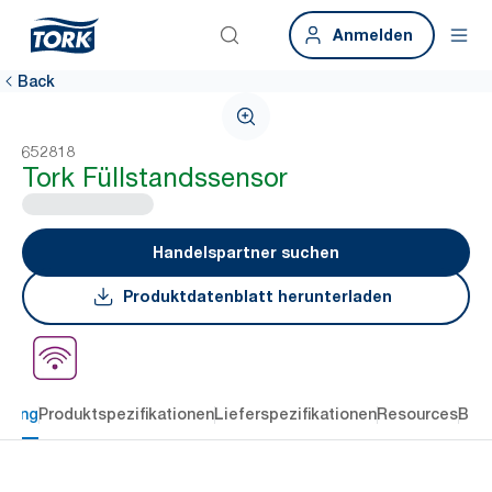
Anmelden
Back
652818
Tork Füllstandssensor
Handelspartner suchen
Produktdatenblatt herunterladen
ibung
Produktspezifikationen
Lieferspezifikationen
Resources
Bew