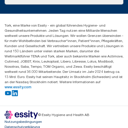
Produktreklamation
Servicereklamation
torkmaster@essity.com
Spenderreklamation
+41 (0)848/810152
Finden Sie Ihren Vertriebspartner
Tork, eine Marke von Essity - ein global führendes Hygiene- und
Essity Switzerland AG
Gesundheitsunternehmen. Jeden Tag nutzen eine Milliarde Menschen
Parkstraße 1b
weltweit unsere Produkte und Lösungen. Wir wollen Grenzen überwinden -
6214 Schenkon
für mehr Wohlbefinden bei Verbraucher*innen, Patient*innen, Pflegekräften,
Mo-Do 8:00-16:30 | Fr 8:00-15:00
Kunden und Gesellschaft. Wir vertreiben unsere Produkte und Lösungen in
GLN: 7609999000928
rund 150 Ländern unter vielen starken Marken, darunter die
Weltmarktführer TENA und Tork, aber auch bekannte Marken wie Actimove,
Cutimed, JOBST, Knix, Leukoplast, Libero, Libresse, Lotus, Modibodi,
Nosotras, Saba, Tempo, TOM Organic, und Zewa. Essity beschäftigt
weltweit rund 36.000 Mitarbeitende. Der Umsatz im Jahr 2024 betrug ca.
13 Mrd. Euro. Essity hat seinen Hauptsitz in Stockholm (Schweden) und ist
an der Nasdaq Stockholm notiert. Weitere Informationen auf
www.essity.com
© Essity Hygiene and Health AB
Nutzungsbedingungen
Datenschutzerklärung