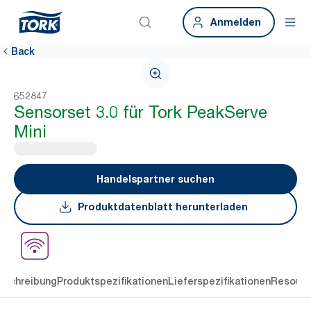
Anmelden
Back
652847
Sensorset 3.0 für Tork PeakServe
Mini
Handelspartner suchen
Produktdatenblatt herunterladen
eschreibung
Produktspezifikationen
Lieferspezifikationen
Resourc