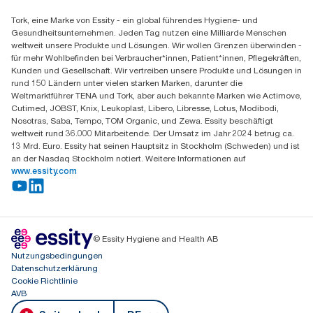
Finden Sie Ihren Vertriebspartner
Tork, eine Marke von Essity - ein global führendes Hygiene- und
Essity Switzerland AG
Gesundheitsunternehmen. Jeden Tag nutzen eine Milliarde Menschen
Parkstraße 1b
weltweit unsere Produkte und Lösungen. Wir wollen Grenzen überwinden -
6214 Schenkon
für mehr Wohlbefinden bei Verbraucher*innen, Patient*innen, Pflegekräften,
Mo-Do 8:00-16:30 | Fr 8:00-15:00
Kunden und Gesellschaft. Wir vertreiben unsere Produkte und Lösungen in
GLN: 7609999000928
rund 150 Ländern unter vielen starken Marken, darunter die
Weltmarktführer TENA und Tork, aber auch bekannte Marken wie Actimove,
Cutimed, JOBST, Knix, Leukoplast, Libero, Libresse, Lotus, Modibodi,
Nosotras, Saba, Tempo, TOM Organic, und Zewa. Essity beschäftigt
weltweit rund 36.000 Mitarbeitende. Der Umsatz im Jahr 2024 betrug ca.
13 Mrd. Euro. Essity hat seinen Hauptsitz in Stockholm (Schweden) und ist
an der Nasdaq Stockholm notiert. Weitere Informationen auf
www.essity.com
© Essity Hygiene and Health AB
Nutzungsbedingungen
Datenschutzerklärung
Cookie Richtlinie
AVB