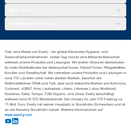
Nachhaltigkeit
Tork Clean Care
Tork Vision Reinigung
Über Tork
AD-a-Glance
Tork PaperCircle
Über uns
Kontaktieren Sie uns
Produktreklamation
Servicereklamation
torkmaster@essity.com
Spenderreklamation
+41 (0)848/810152
Finden Sie Ihren Vertriebspartner
Tork, eine Marke von Essity - ein global führendes Hygiene- und
Essity Switzerland AG
Gesundheitsunternehmen. Jeden Tag nutzen eine Milliarde Menschen
Parkstraße 1b
weltweit unsere Produkte und Lösungen. Wir wollen Grenzen überwinden -
6214 Schenkon
für mehr Wohlbefinden bei Verbraucher*innen, Patient*innen, Pflegekräften,
Mo-Do 8:00-16:30 | Fr 8:00-15:00
Kunden und Gesellschaft. Wir vertreiben unsere Produkte und Lösungen in
GLN: 7609999000928
rund 150 Ländern unter vielen starken Marken, darunter die
Weltmarktführer TENA und Tork, aber auch bekannte Marken wie Actimove,
Cutimed, JOBST, Knix, Leukoplast, Libero, Libresse, Lotus, Modibodi,
Nosotras, Saba, Tempo, TOM Organic, und Zewa. Essity beschäftigt
weltweit rund 36.000 Mitarbeitende. Der Umsatz im Jahr 2024 betrug ca.
13 Mrd. Euro. Essity hat seinen Hauptsitz in Stockholm (Schweden) und ist
an der Nasdaq Stockholm notiert. Weitere Informationen auf
www.essity.com