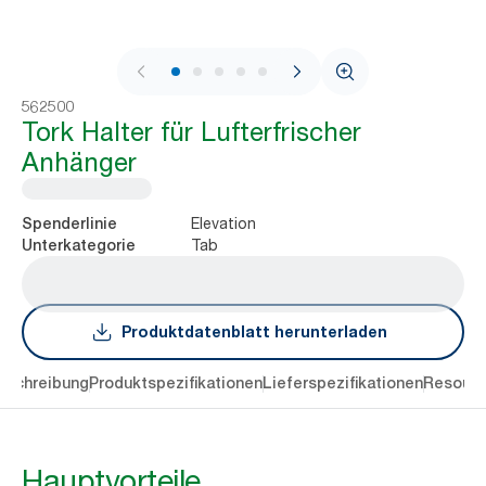
1 / 5
562500
Tork Halter für Lufterfrischer
Anhänger
Elevation
Spenderlinie
Tab
Unterkategorie
Produktdatenblatt herunterladen
eschreibung
Produktspezifikationen
Lieferspezifikationen
Resourc
Hauptvorteile