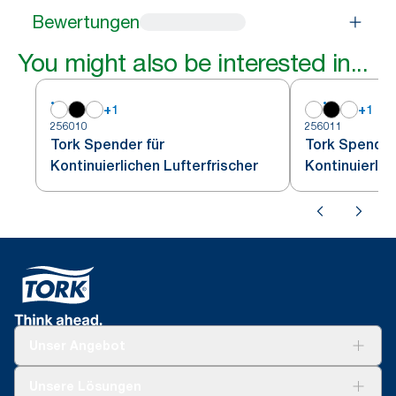
Bewertungen
You might also be interested in...
+
1
+
1
256010
256011
Tork Spender für
Tork Spender
Kontinuierlichen Lufterfrischer
Kontinuierlic
Unser Angebot
Lösungen
Unsere Lösungen