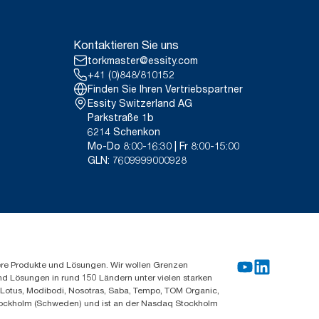
stattung für spezielle Artikel und
 290067.
Kontaktieren Sie uns
 CO2-Fußabdruck aller Tork
om aus erneuerbaren Quellen für
torkmaster@essity.com
rt und bestätigt ist. Die sich
+41 (0)848/810152
rnen Stellen geprüften Cradle-
Finden Sie Ihren Vertriebspartner
Essity Switzerland AG
Parkstraße 1b
6214 Schenkon
Mo-Do 8:00-16:30 | Fr 8:00-15:00
GLN: 7609999000928
ere Produkte und Lösungen. Wir wollen Grenzen
und Lösungen in rund 150 Ländern unter vielen starken
, Lotus, Modibodi, Nosotras, Saba, Tempo, TOM Organic,
n Stockholm (Schweden) und ist an der Nasdaq Stockholm