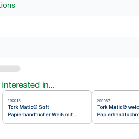
tions
interested in...
290016
290067
Tork Matic® Soft
Tork Matic® wei
Papierhandtücher Weiß mit
Papierhandtuchro
blauem Blätterdesign H1
grauem Blätterde