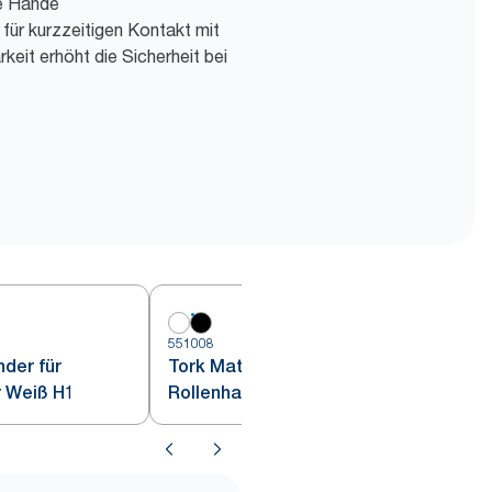
ie Hände
für kurzzeitigen Kontakt mit
keit erhöht die Sicherheit bei
551008
5
der für
Tork Matic® Spender für
r Weiß H1
Rollenhandtücher Schwarz H1