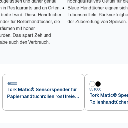
zugelassen und daher genau
hochqualitatives Gefühl für d
 in Restaurants und an Orten,
Blaue Handtücher eignen sich 
rbeitet wird. Diese Handtücher
Lebensmitteln. Rückverfolgbar
der für Rollenhandtücher, die
der Zubereitung von Speisen.
hräumen mit hoher
rden. Das spart Zeit und
sgabe auch den Verbrauch.
460001
Tork Matic® Sensorspender für
551000
Tork Matic® Spen
Papierhandtuchrollen rostfreier
Rollenhandtüche
Edelstahl H1