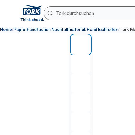
/
/
/
/
Home
Papierhandtücher
Nachfüllmaterial
Handtuchrollen
Tork M
1 of 7