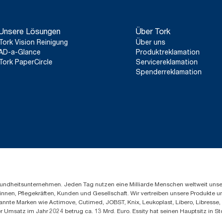
Systemdurchschnitt handelt, sind sie nicht für die CO2-Berichter
**
Verwendung mit Tork Nachfüllpackungen 290016, 290059 und
einen speziellen Verbrauch gedacht.
*
Zertifiziert von der Schwedischen Rheuma-Organisation.
***
Verfügbar in ausgewählten Ländern Europas.
Unsere Lösungen
Über Tork
**
Durchschnittlicher Wert, im Vergleich zum durchschnittlichen
Matic® (H1) Nachfüllpackungen vor Beginn des Bezugs von Str
Tork Vision Reinigung
Über uns
unsere Papierherstellung, der durch Herkunftsnachweise verifizie
AD-a-Glance
Produktreklamation
daraus ergebenden CO2-Einsparungen wurden in einer von exte
Tork PaperCircle
Servicereklamation
to-grave-Lebenszyklusanalyse (LCA) quantifiziert.
Spenderreklamation
Gesundheitsunternehmen. Jeden Tag nutzen eine Milliarde Menschen weltweit uns
innen, Pflegekräften, Kunden und Gesellschaft. Wir vertreiben unsere Produkte 
annte Marken wie Actimove, Cutimed, JOBST, Knix, Leukoplast, Libero, Libresse
er Umsatz im Jahr 2024 betrug ca. 13 Mrd. Euro. Essity hat seinen Hauptsitz i