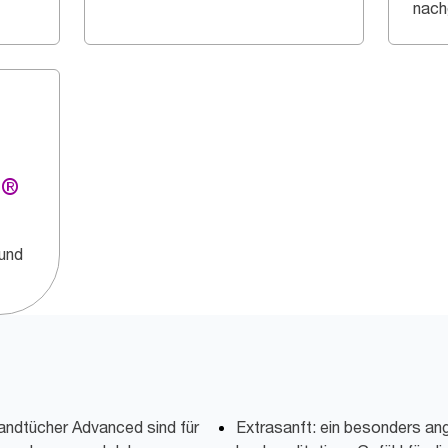
nach
g®
 und
andtücher Advanced sind für
Extrasanft: ein besonders a