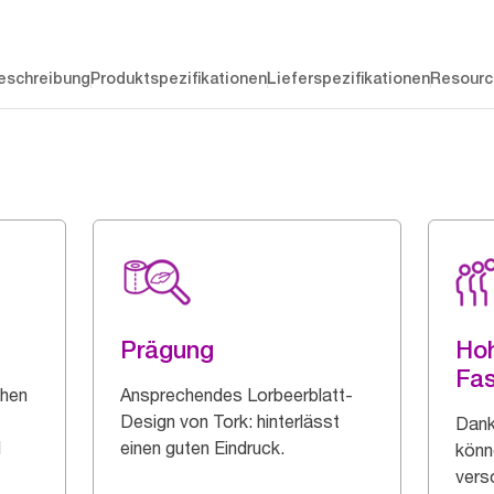
eschreibung
Produktspezifikationen
Lieferspezifikationen
Resourc
Prägung
Ho
Fa
chen
Ansprechendes Lorbeerblatt-
Design von Tork: hinterlässt
Dank
d
einen guten Eindruck.
könn
vers