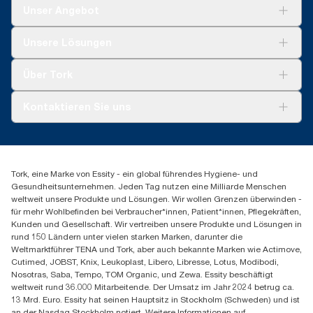
Unser Angebot
Lösungen
Unsere Lösungen
Nachhaltigkeit
Tork Clean Care
Tork Vision Reinigung
Über Tork
AD-a-Glance
Tork PaperCircle
Über uns
Kontaktieren Sie uns
Produktreklamation
Servicereklamation
torkmaster@essity.com
Spenderreklamation
+41 (0)848/810152
Finden Sie Ihren Vertriebspartner
Tork, eine Marke von Essity - ein global führendes Hygiene- und
Essity Switzerland AG
Gesundheitsunternehmen. Jeden Tag nutzen eine Milliarde Menschen
Parkstraße 1b
weltweit unsere Produkte und Lösungen. Wir wollen Grenzen überwinden -
6214 Schenkon
für mehr Wohlbefinden bei Verbraucher*innen, Patient*innen, Pflegekräften,
Mo-Do 8:00-16:30 | Fr 8:00-15:00
Kunden und Gesellschaft. Wir vertreiben unsere Produkte und Lösungen in
GLN: 7609999000928
rund 150 Ländern unter vielen starken Marken, darunter die
Weltmarktführer TENA und Tork, aber auch bekannte Marken wie Actimove,
Cutimed, JOBST, Knix, Leukoplast, Libero, Libresse, Lotus, Modibodi,
Nosotras, Saba, Tempo, TOM Organic, und Zewa. Essity beschäftigt
weltweit rund 36.000 Mitarbeitende. Der Umsatz im Jahr 2024 betrug ca.
13 Mrd. Euro. Essity hat seinen Hauptsitz in Stockholm (Schweden) und ist
an der Nasdaq Stockholm notiert. Weitere Informationen auf