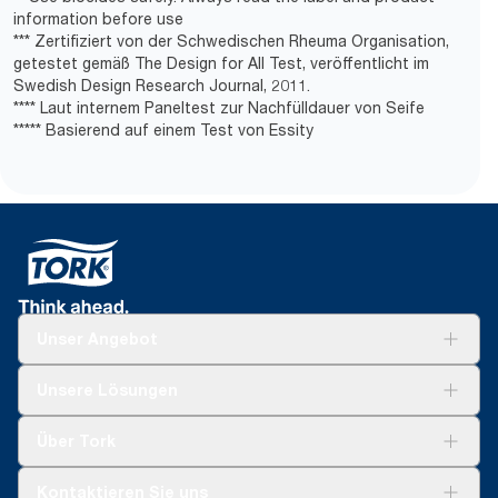
information before use
*** Zertifiziert von der Schwedischen Rheuma Organisation,
getestet gemäß The Design for All Test, veröffentlicht im
Swedish Design Research Journal, 2011.
**** Laut internem Paneltest zur Nachfülldauer von Seife
***** Basierend auf einem Test von Essity
Unser Angebot
Lösungen
Unsere Lösungen
Nachhaltigkeit
Tork Clean Care
Tork Vision Reinigung
Über Tork
AD-a-Glance
Tork PaperCircle
Über uns
Kontaktieren Sie uns