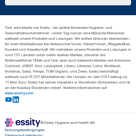
Produktreklamation
Servicereklamation
torkmaster@essity.com
Spenderreklamation
+41 (0)848/810152
Finden Sie Ihren Vertriebspartner
Tork, eine Marke von Essity - ein global führendes Hygiene- und
Essity Switzerland AG
Gesundheitsunternehmen. Jeden Tag nutzen eine Milliarde Menschen
Parkstraße 1b
weltweit unsere Produkte und Lösungen. Wir wollen Grenzen überwinden -
6214 Schenkon
für mehr Wohlbefinden bei Verbraucher*innen, Patient*innen, Pflegekräften,
Mo-Do 8:00-16:30 | Fr 8:00-15:00
Kunden und Gesellschaft. Wir vertreiben unsere Produkte und Lösungen in
GLN: 7609999000928
rund 150 Ländern unter vielen starken Marken, darunter die
Weltmarktführer TENA und Tork, aber auch bekannte Marken wie Actimove,
Cutimed, JOBST, Knix, Leukoplast, Libero, Libresse, Lotus, Modibodi,
Nosotras, Saba, Tempo, TOM Organic, und Zewa. Essity beschäftigt
weltweit rund 36.000 Mitarbeitende. Der Umsatz im Jahr 2024 betrug ca.
13 Mrd. Euro. Essity hat seinen Hauptsitz in Stockholm (Schweden) und ist
an der Nasdaq Stockholm notiert. Weitere Informationen auf
www.essity.com
© Essity Hygiene and Health AB
Nutzungsbedingungen
Datenschutzerklärung