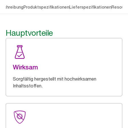
eschreibung
Produktspezifikationen
Lieferspezifikationen
Resourc
Hauptvorteile
Wirksam
Sorgfältig hergestellt mit hochwirksamen
Inhaltsstoffen.