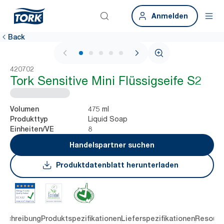
Anmelden
Back
1 / 5
420702
Tork Sensitive Mini Flüssigseife S2
475 ml
Volumen
Liquid Soap
Produkttyp
8
Einheiten/VE
Handelspartner suchen
Produktdatenblatt herunterladen
eschreibung
Produktspezifikationen
Lieferspezifikationen
Resourc