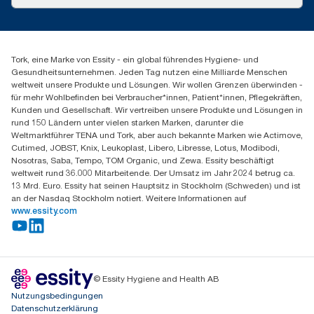
Produktreklamation
Servicereklamation
torkmaster@essity.com
Spenderreklamation
+41 (0)848/810152
Finden Sie Ihren Vertriebspartner
Tork, eine Marke von Essity - ein global führendes Hygiene- und
Essity Switzerland AG
Gesundheitsunternehmen. Jeden Tag nutzen eine Milliarde Menschen
Parkstraße 1b
weltweit unsere Produkte und Lösungen. Wir wollen Grenzen überwinden -
6214 Schenkon
für mehr Wohlbefinden bei Verbraucher*innen, Patient*innen, Pflegekräften,
Mo-Do 8:00-16:30 | Fr 8:00-15:00
Kunden und Gesellschaft. Wir vertreiben unsere Produkte und Lösungen in
GLN: 7609999000928
rund 150 Ländern unter vielen starken Marken, darunter die
Weltmarktführer TENA und Tork, aber auch bekannte Marken wie Actimove,
Cutimed, JOBST, Knix, Leukoplast, Libero, Libresse, Lotus, Modibodi,
Nosotras, Saba, Tempo, TOM Organic, und Zewa. Essity beschäftigt
weltweit rund 36.000 Mitarbeitende. Der Umsatz im Jahr 2024 betrug ca.
13 Mrd. Euro. Essity hat seinen Hauptsitz in Stockholm (Schweden) und ist
an der Nasdaq Stockholm notiert. Weitere Informationen auf
www.essity.com
© Essity Hygiene and Health AB
Nutzungsbedingungen
Datenschutzerklärung