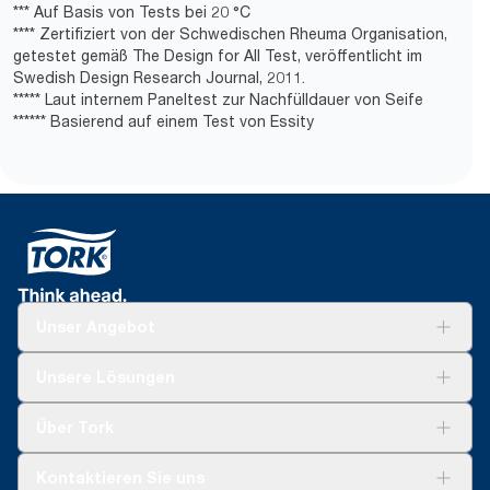
*** Auf Basis von Tests bei 20 °C
**** Zertifiziert von der Schwedischen Rheuma Organisation,
getestet gemäß The Design for All Test, veröffentlicht im
Swedish Design Research Journal, 2011.
***** Laut internem Paneltest zur Nachfülldauer von Seife
****** Basierend auf einem Test von Essity
Unser Angebot
Lösungen
Unsere Lösungen
Nachhaltigkeit
Tork Clean Care
Tork Vision Reinigung
Über Tork
AD-a-Glance
Tork PaperCircle
Über uns
Kontaktieren Sie uns