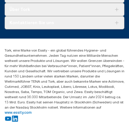
Nachhaltigkeit
Systemdurchschnitt handelt, sind sie nicht für die CO2-
Berichterstattung für spezielle Artikel und einen speziellen
Tork Clean Care
Tork Vision Reinigung
Über Tork
Verbrauch gedacht.
AD-a-Glance
Tork PaperCircle
Über uns
Kontaktieren Sie uns
Produktreklamation
Servicereklamation
torkmaster@essity.com
Spenderreklamation
+41 (0)848/810152
Finden Sie Ihren Vertriebspartner
Tork, eine Marke von Essity - ein global führendes Hygiene- und
Essity Switzerland AG
Gesundheitsunternehmen. Jeden Tag nutzen eine Milliarde Menschen
Parkstraße 1b
weltweit unsere Produkte und Lösungen. Wir wollen Grenzen überwinden -
6214 Schenkon
für mehr Wohlbefinden bei Verbraucher*innen, Patient*innen, Pflegekräften,
Mo-Do 8:00-16:30 | Fr 8:00-15:00
Kunden und Gesellschaft. Wir vertreiben unsere Produkte und Lösungen in
GLN: 7609999000928
rund 150 Ländern unter vielen starken Marken, darunter die
Weltmarktführer TENA und Tork, aber auch bekannte Marken wie Actimove,
Cutimed, JOBST, Knix, Leukoplast, Libero, Libresse, Lotus, Modibodi,
Nosotras, Saba, Tempo, TOM Organic, und Zewa. Essity beschäftigt
weltweit rund 36.000 Mitarbeitende. Der Umsatz im Jahr 2024 betrug ca.
13 Mrd. Euro. Essity hat seinen Hauptsitz in Stockholm (Schweden) und ist
an der Nasdaq Stockholm notiert. Weitere Informationen auf
www.essity.com