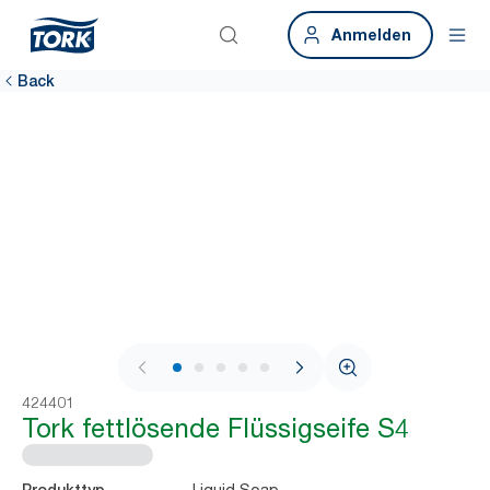
Anmelden
Back
1 / 7
424401
Tork fettlösende Flüssigseife S4
Liquid Soap
Produkttyp