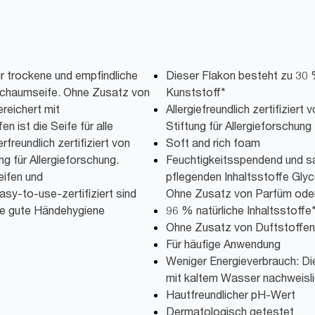
ür trockene und empfindliche
Dieser Flakon besteht zu 30
Schaumseife. Ohne Zusatz von
Kunststoff*
reichert mit
Allergiefreundlich zertifizier
n ist die Seife für alle
Stiftung für Allergieforschung
rfreundlich zertifiziert von
Soft and rich foam
g für Allergieforschung.
Feuchtigkeitsspendend und san
eifen und
pflegenden Inhaltsstoffe Glyc
asy-to-use-zertifiziert sind
Ohne Zusatz von Parfüm oder
ine gute Händehygiene
96 % natürliche Inhaltsstoffe
Ohne Zusatz von Duftstoffen
Für häufige Anwendung
Weniger Energieverbrauch: Di
mit kaltem Wasser nachweisl
Hautfreundlicher pH-Wert
Dermatologisch getestet