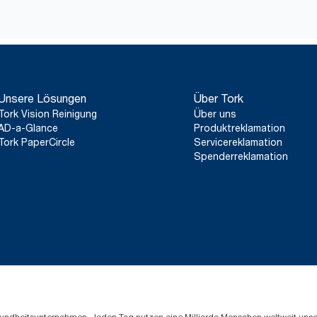
Unsere Lösungen
Über Tork
Tork Vision Reinigung
Über uns
AD-a-Glance
Produktreklamation
Tork PaperCircle
Servicereklamation
Spenderreklamation
Gesundheitsunternehmen. Jeden Tag nutzen eine Milliarde Menschen weltweit uns