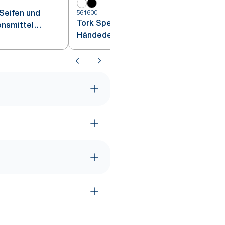
 Seifen und
561600
5
Tork Spender für Seifen und
nsmittel
Händedesinfektionsmittel mit
Intuition™ Sensor Weiß S4