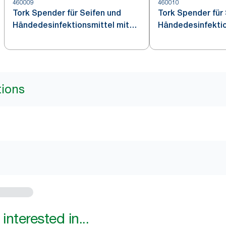
460009
460010
Tork Spender für Seifen und
Tork Spender für
Händedesinfektionsmittel mit
Händedesinfektio
Intuition™ Sensor Edelstahl S4
Edelstahl S4
tions
interested in...