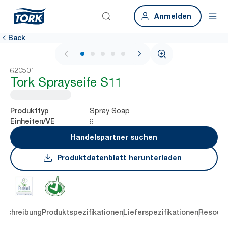
Anmelden
Back
1 / 6
620501
Tork Sprayseife S11
Spray Soap
Produkttyp
6
Einheiten/VE
Handelspartner suchen
Produktdatenblatt herunterladen
eschreibung
Produktspezifikationen
Lieferspezifikationen
Resourc