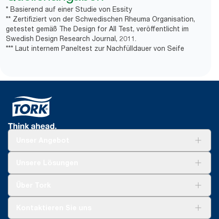
* Basierend auf einer Studie von Essity
** Zertifiziert von der Schwedischen Rheuma Organisation,
getestet gemäß The Design for All Test, veröffentlicht im
Swedish Design Research Journal, 2011.
*** Laut internem Paneltest zur Nachfülldauer von Seife
Unser Angebot
Lösungen
Unsere Lösungen
Nachhaltigkeit
Tork Clean Care
Tork Vision Reinigung
Über Tork
AD-a-Glance
Tork PaperCircle
Über uns
Kontaktieren Sie uns
Produktreklamation