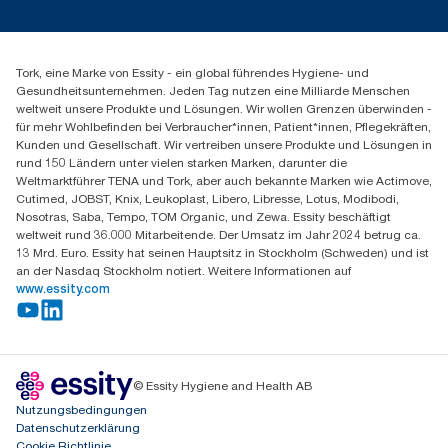
Servicereklamation
torkmaster@essity.com
Spenderreklamation
+41 (0)848/810152
Finden Sie Ihren Vertriebspartner
Tork, eine Marke von Essity - ein global führendes Hygiene- und
Essity Switzerland AG
Gesundheitsunternehmen. Jeden Tag nutzen eine Milliarde Menschen
Parkstraße 1b
weltweit unsere Produkte und Lösungen. Wir wollen Grenzen überwinden -
6214 Schenkon
für mehr Wohlbefinden bei Verbraucher*innen, Patient*innen, Pflegekräften,
Mo-Do 8:00-16:30 | Fr 8:00-15:00
Kunden und Gesellschaft. Wir vertreiben unsere Produkte und Lösungen in
GLN: 7609999000928
rund 150 Ländern unter vielen starken Marken, darunter die
Weltmarktführer TENA und Tork, aber auch bekannte Marken wie Actimove,
Cutimed, JOBST, Knix, Leukoplast, Libero, Libresse, Lotus, Modibodi,
Nosotras, Saba, Tempo, TOM Organic, und Zewa. Essity beschäftigt
weltweit rund 36.000 Mitarbeitende. Der Umsatz im Jahr 2024 betrug ca.
13 Mrd. Euro. Essity hat seinen Hauptsitz in Stockholm (Schweden) und ist
an der Nasdaq Stockholm notiert. Weitere Informationen auf
www.essity.com
© Essity Hygiene and Health AB
Nutzungsbedingungen
Datenschutzerklärung
Cookie Richtlinie