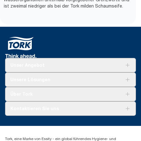
ist zweimal niedriger als bei der Tork milden Schaumseife.
Unser Angebot
Lösungen
Unsere Lösungen
Nachhaltigkeit
Tork Clean Care
Tork Vision Reinigung
Über Tork
AD-a-Glance
Tork PaperCircle
Über uns
Kontaktieren Sie uns
Produktreklamation
Servicereklamation
torkmaster@essity.com
Spenderreklamation
+41 (0)848/810152
Finden Sie Ihren Vertriebspartner
Tork, eine Marke von Essity - ein global führendes Hygiene- und
Essity Switzerland AG