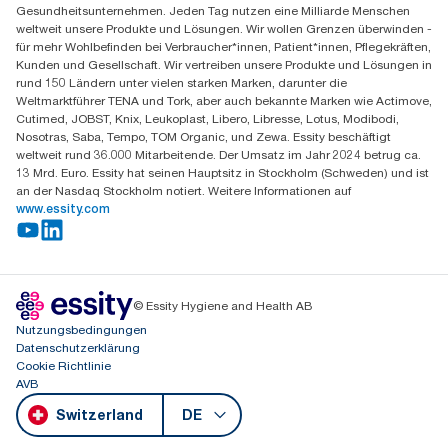
Gesundheitsunternehmen. Jeden Tag nutzen eine Milliarde Menschen
Parkstraße 1b
weltweit unsere Produkte und Lösungen. Wir wollen Grenzen überwinden -
6214 Schenkon
für mehr Wohlbefinden bei Verbraucher*innen, Patient*innen, Pflegekräften,
Mo-Do 8:00-16:30 | Fr 8:00-15:00
Kunden und Gesellschaft. Wir vertreiben unsere Produkte und Lösungen in
GLN: 7609999000928
rund 150 Ländern unter vielen starken Marken, darunter die
Weltmarktführer TENA und Tork, aber auch bekannte Marken wie Actimove,
Cutimed, JOBST, Knix, Leukoplast, Libero, Libresse, Lotus, Modibodi,
Nosotras, Saba, Tempo, TOM Organic, und Zewa. Essity beschäftigt
weltweit rund 36.000 Mitarbeitende. Der Umsatz im Jahr 2024 betrug ca.
13 Mrd. Euro. Essity hat seinen Hauptsitz in Stockholm (Schweden) und ist
an der Nasdaq Stockholm notiert. Weitere Informationen auf
www.essity.com
© Essity Hygiene and Health AB
Nutzungsbedingungen
Datenschutzerklärung
Cookie Richtlinie
AVB
Switzerland
DE