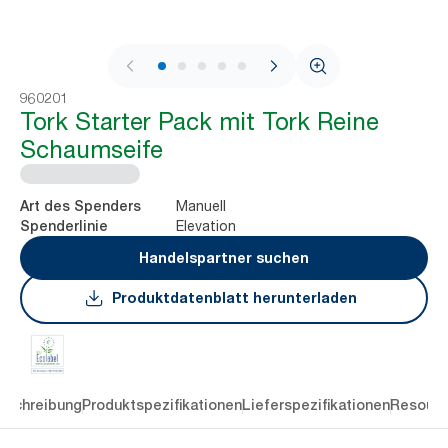
1 / 7
960201
Tork Starter Pack mit Tork Reine
Schaumseife
Manuell
Art des Spenders
Elevation
Spenderlinie
Handelspartner suchen
Produktdatenblatt herunterladen
eschreibung
Produktspezifikationen
Lieferspezifikationen
Resourc