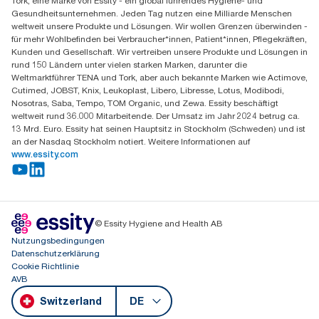
Tork, eine Marke von Essity - ein global führendes Hygiene- und
Essity Switzerland AG
Gesundheitsunternehmen. Jeden Tag nutzen eine Milliarde Menschen
Parkstraße 1b
weltweit unsere Produkte und Lösungen. Wir wollen Grenzen überwinden -
6214 Schenkon
für mehr Wohlbefinden bei Verbraucher*innen, Patient*innen, Pflegekräften,
Mo-Do 8:00-16:30 | Fr 8:00-15:00
Kunden und Gesellschaft. Wir vertreiben unsere Produkte und Lösungen in
GLN: 7609999000928
rund 150 Ländern unter vielen starken Marken, darunter die
Weltmarktführer TENA und Tork, aber auch bekannte Marken wie Actimove,
Cutimed, JOBST, Knix, Leukoplast, Libero, Libresse, Lotus, Modibodi,
Nosotras, Saba, Tempo, TOM Organic, und Zewa. Essity beschäftigt
weltweit rund 36.000 Mitarbeitende. Der Umsatz im Jahr 2024 betrug ca.
13 Mrd. Euro. Essity hat seinen Hauptsitz in Stockholm (Schweden) und ist
an der Nasdaq Stockholm notiert. Weitere Informationen auf
www.essity.com
© Essity Hygiene and Health AB
Nutzungsbedingungen
Datenschutzerklärung
Cookie Richtlinie
AVB
Switzerland
DE