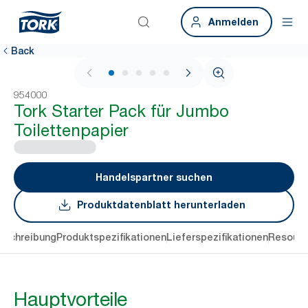
Anmelden
Back
1 / 5
954000
Tork Starter Pack für Jumbo
Toilettenpapier
Handelspartner suchen
Produktdatenblatt herunterladen
eschreibung
Produktspezifikationen
Lieferspezifikationen
Resourc
Hauptvorteile