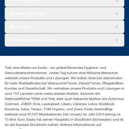
Unser Angebot
Lösungen
Unsere Lösungen
Nachhaltigkeit
Tork Clean Care
Tork Vision Reinigung
Über Tork
AD-a-Glance
Tork PaperCircle
Über uns
Kontaktieren Sie uns
Produktreklamation
Servicereklamation
torkmaster@essity.com
Spenderreklamation
+41 (0)848/810152
Finden Sie Ihren Vertriebspartner
Tork, eine Marke von Essity - ein global führendes Hygiene- und
Essity Switzerland AG
Gesundheitsunternehmen. Jeden Tag nutzen eine Milliarde Menschen
Parkstraße 1b
weltweit unsere Produkte und Lösungen. Wir wollen Grenzen überwinden -
6214 Schenkon
für mehr Wohlbefinden bei Verbraucher*innen, Patient*innen, Pflegekräften,
Mo-Do 8:00-16:30 | Fr 8:00-15:00
Kunden und Gesellschaft. Wir vertreiben unsere Produkte und Lösungen in
GLN: 7609999000928
rund 150 Ländern unter vielen starken Marken, darunter die
Weltmarktführer TENA und Tork, aber auch bekannte Marken wie Actimove,
Cutimed, JOBST, Knix, Leukoplast, Libero, Libresse, Lotus, Modibodi,
Nosotras, Saba, Tempo, TOM Organic, und Zewa. Essity beschäftigt
weltweit rund 36.000 Mitarbeitende. Der Umsatz im Jahr 2024 betrug ca.
13 Mrd. Euro. Essity hat seinen Hauptsitz in Stockholm (Schweden) und ist
an der Nasdaq Stockholm notiert. Weitere Informationen auf