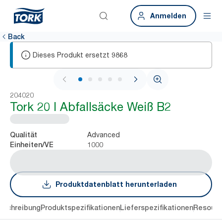
Anmelden
Back
Dieses Produkt ersetzt
9868
1 / 5
204020
Tork 20 l Abfallsäcke Weiß B2
Advanced
Qualität
1000
Einheiten/VE
Produktdatenblatt herunterladen
eschreibung
Produktspezifikationen
Lieferspezifikationen
Resourc