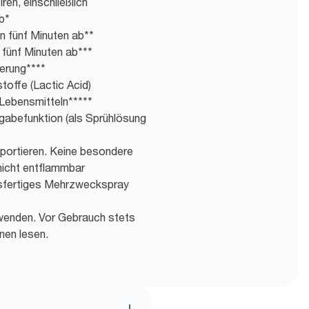
ren, einschließlich
b*
n fünf Minuten ab**
 fünf Minuten ab***
erung****
toffe (Lactic Acid)
 Lebensmitteln*****
abefunktion (als Sprühlösung
sportieren. Keine besondere
nicht entflammbar
hsfertiges Mehrzweckspray
wenden. Vor Gebrauch stets
nen lesen.