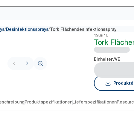
/
/
ays
Desinfektionssprays
Tork Flächendesinfektionsspray
193610
Tork Fläche
Einheiten/VE
Produktd
eschreibung
Produktspezifikationen
Lieferspezifikationen
Resourc