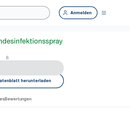
Anmelden
ndesinfektionsspray
6
atenblatt herunterladen
es
Bewertungen