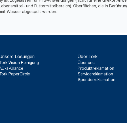
ray ist zugelassen für PT2-Anwendungen (nicht für eine direkte An
bensmittel- und Futtermittelbereich). Oberflächen, die in Berühru
mit Wasser abgespült werden.
Unsere Lösungen
Über Tork
Tork Vision Reinigung
Über uns
AD-a-Glance
Produktreklamation
Tork PaperCircle
Servicereklamation
Spenderreklamation