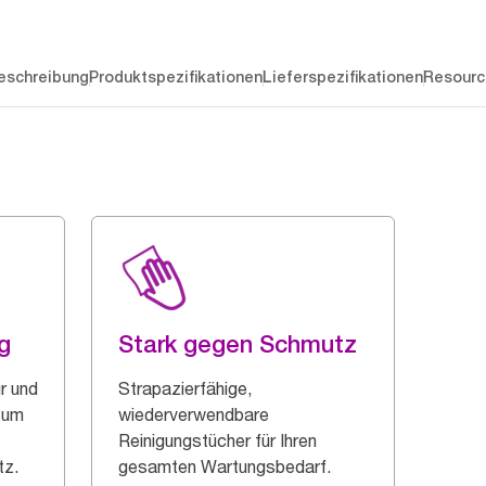
eschreibung
Produktspezifikationen
Lieferspezifikationen
Resourc
g
Stark gegen Schmutz
ur und
Strapazierfähige,
 zum
wiederverwendbare
Reinigungstücher für Ihren
tz.
gesamten Wartungsbedarf.