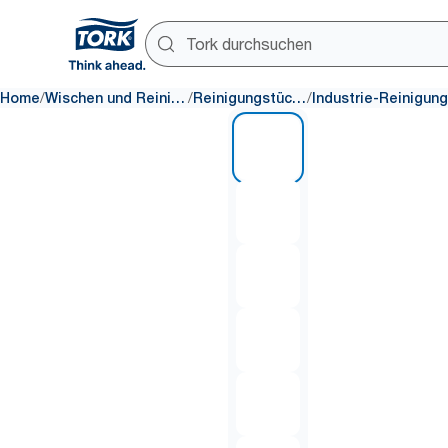
/
/
/
Home
Wischen und Reinigen
Reinigungstücher
1 of 6