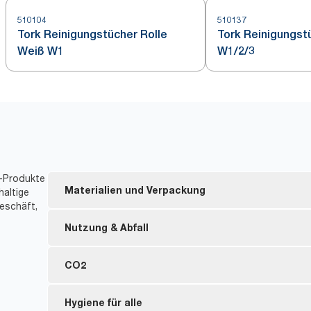
510104
510137
Tork Reinigungstücher Rolle
Tork Reinigungst
Weiß W1
W1/2/3
t-Produkte
Materialien und Verpackung
haltige
eschäft,
Nachfüllmaterial mit FSC®-Zertifizierung – die hol
Nutzung & Abfall
wurden nachhaltig gewonnen.
Innenverpackung mit einem Anteil von mindestens
Die Tücher können mehrmals verwendet werden, wa
CO2
Nachgebrauchs-Kunststoffmaterial.
Verringert den Verbrauch an Lösungsmitteln um bis
Seit 2011 haben wir den CO2-Fußabdruck unseres
Hygiene für alle
**
20 % weniger Verpackungsabfall.