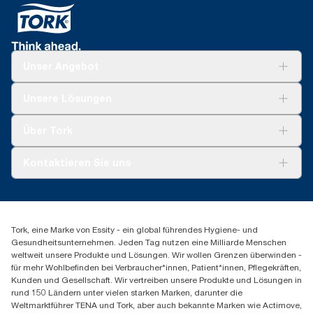
Unser Angebot
Lösungen
Unsere Lösungen
Nachhaltigkeit
Tork Clean Care
Tork Vision Reinigung
Über Tork
AD-a-Glance
Tork PaperCircle
Über uns
Kontaktieren Sie uns
Produktreklamation
Servicereklamation
torkmaster@essity.com
Spenderreklamation
+41 (0)848/810152
Finden Sie Ihren Vertriebspartner
Tork, eine Marke von Essity - ein global führendes Hygiene- und
Essity Switzerland AG
Gesundheitsunternehmen. Jeden Tag nutzen eine Milliarde Menschen
Parkstraße 1b
weltweit unsere Produkte und Lösungen. Wir wollen Grenzen überwinden -
6214 Schenkon
für mehr Wohlbefinden bei Verbraucher*innen, Patient*innen, Pflegekräften,
Mo-Do 8:00-16:30 | Fr 8:00-15:00
Kunden und Gesellschaft. Wir vertreiben unsere Produkte und Lösungen in
GLN: 7609999000928
rund 150 Ländern unter vielen starken Marken, darunter die
Weltmarktführer TENA und Tork, aber auch bekannte Marken wie Actimove,