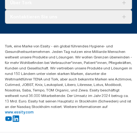
2014. Rental cloths, cotton rags and mixed rags were
Tork Vision Reinigung
um einen Systemdurchschnitt handelt, sind sie nicht für die
Über Tork
compared to Tork Heavy-Duty Cleaning Cloths
CO2-Berichterstattung für bestimmte Artikel und den Verbrauch
AD-a-Glance
vorgesehen.
Tork PaperCircle
Über uns
Kontaktieren Sie uns
Produktreklamation
Servicereklamation
torkmaster@essity.com
Spenderreklamation
+41 (0)848/810152
Finden Sie Ihren Vertriebspartner
Tork, eine Marke von Essity - ein global führendes Hygiene- und
Essity Switzerland AG
Gesundheitsunternehmen. Jeden Tag nutzen eine Milliarde Menschen
Parkstraße 1b
weltweit unsere Produkte und Lösungen. Wir wollen Grenzen überwinden -
6214 Schenkon
für mehr Wohlbefinden bei Verbraucher*innen, Patient*innen, Pflegekräften,
Mo-Do 8:00-16:30 | Fr 8:00-15:00
Kunden und Gesellschaft. Wir vertreiben unsere Produkte und Lösungen in
GLN: 7609999000928
rund 150 Ländern unter vielen starken Marken, darunter die
Weltmarktführer TENA und Tork, aber auch bekannte Marken wie Actimove,
Cutimed, JOBST, Knix, Leukoplast, Libero, Libresse, Lotus, Modibodi,
Nosotras, Saba, Tempo, TOM Organic, und Zewa. Essity beschäftigt
weltweit rund 36.000 Mitarbeitende. Der Umsatz im Jahr 2024 betrug ca.
13 Mrd. Euro. Essity hat seinen Hauptsitz in Stockholm (Schweden) und ist
an der Nasdaq Stockholm notiert. Weitere Informationen auf
www.essity.com