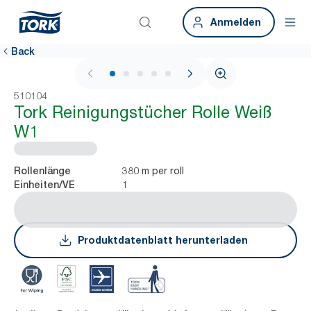
Anmelden
Back
1 / 5
510104
Tork Reinigungstücher Rolle Weiß
W1
380 m per roll
Rollenlänge
1
Einheiten/VE
Produktdatenblatt herunterladen