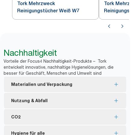
Tork Mehrzweck
Tork Mehrzw
Reinigungstücher Weiß W7
Reinigungstü
Nachhaltigkeit
Vorteile der Focus4 Nachhaltigkeit-Produkte – Tork
entwickelt innovative, nachhaltige Hygienelösungen, die
besser für Geschäft, Menschen und Umwelt sind
Materialien und Verpackung
Nachfüllmaterial mit FSC®-Zertifizierung – die
Nutzung & Abfall
holzbasierten Fasern im Produkt wurden
nachhaltig gewonnen.
Die Tücher können mehrmals verwendet werden,
CO2
Innenverpackung mit einem Anteil von mindestens
was den Verbrauch reduziert.
30 % recyceltem Nachgebrauchs-
Verringert den Verbrauch an Lösungsmitteln um bis
Seit 2011 haben wir den CO2-Fußabdruck unseres
Hygiene für alle
Kunststoffmaterial.