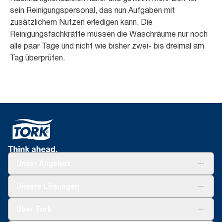
sein Reinigungspersonal, das nun Aufgaben mit
zusätzlichem Nutzen erledigen kann. Die
Reinigungsfachkräfte müssen die Waschräume nur noch
alle paar Tage und nicht wie bisher zwei- bis dreimal am
Tag überprüfen.
Unser Angebot
Lösungen
Unsere Lösungen
Nachhaltigkeit
Tork Clean Care
Tork Vision Reinigung
Über Tork
AD-a-Glance