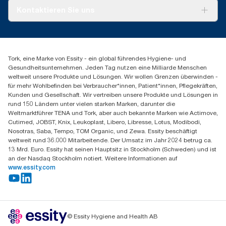
Tork PaperCircle
Über uns
Kontaktieren Sie uns
Produktreklamation
Servicereklamation
torkmaster@essity.com
Spenderreklamation
+41 (0)848/810152
Finden Sie Ihren Vertriebspartner
Tork, eine Marke von Essity - ein global führendes Hygiene- und
Essity Switzerland AG
Gesundheitsunternehmen. Jeden Tag nutzen eine Milliarde Menschen
Parkstraße 1b
weltweit unsere Produkte und Lösungen. Wir wollen Grenzen überwinden -
6214 Schenkon
für mehr Wohlbefinden bei Verbraucher*innen, Patient*innen, Pflegekräften,
Mo-Do 8:00-16:30 | Fr 8:00-15:00
Kunden und Gesellschaft. Wir vertreiben unsere Produkte und Lösungen in
GLN: 7609999000928
rund 150 Ländern unter vielen starken Marken, darunter die
Weltmarktführer TENA und Tork, aber auch bekannte Marken wie Actimove,
Cutimed, JOBST, Knix, Leukoplast, Libero, Libresse, Lotus, Modibodi,
Nosotras, Saba, Tempo, TOM Organic, und Zewa. Essity beschäftigt
weltweit rund 36.000 Mitarbeitende. Der Umsatz im Jahr 2024 betrug ca.
13 Mrd. Euro. Essity hat seinen Hauptsitz in Stockholm (Schweden) und ist
an der Nasdaq Stockholm notiert. Weitere Informationen auf
www.essity.com
© Essity Hygiene and Health AB