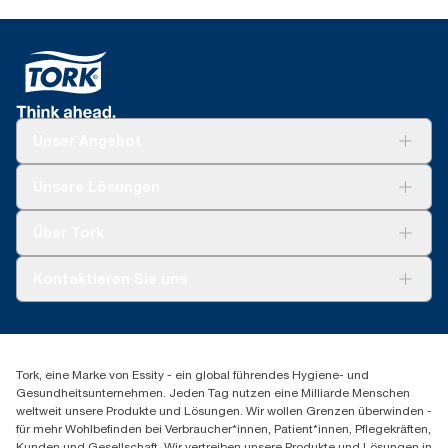
Unser Angebot
Lösungen
Unsere Lösungen
Nachhaltigkeit
Tork Clean Care
Tork Vision Reinigung
Über Tork
AD-a-Glance
Tork PaperCircle
Über uns
Kontaktieren Sie uns
Produktreklamation
Servicereklamation
torkmaster@essity.com
Spenderreklamation
+41 (0)848/810152
Finden Sie Ihren Vertriebspartner
Tork, eine Marke von Essity - ein global führendes Hygiene- und
Essity Switzerland AG
Gesundheitsunternehmen. Jeden Tag nutzen eine Milliarde Menschen
Parkstraße 1b
weltweit unsere Produkte und Lösungen. Wir wollen Grenzen überwinden -
6214 Schenkon
für mehr Wohlbefinden bei Verbraucher*innen, Patient*innen, Pflegekräften,
Mo-Do 8:00-16:30 | Fr 8:00-15:00
Kunden und Gesellschaft. Wir vertreiben unsere Produkte und Lösungen in