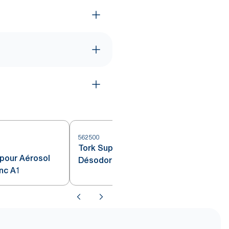
562500
Tork Support pour Pastilles
 pour Aérosol
Désodorisantes blanc A2
nc A1