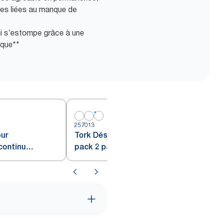
intes liées au manque de
ui s’estompe grâce à une
ique**
257013
our
Tork Désodorisant en continu
continu
pack 2 parfums A3
odeurs A3