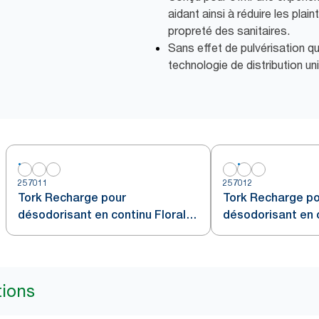
aidant ainsi à réduire les pla
propreté des sanitaires.
Sans effet de pulvérisation q
technologie de distribution un
257011
257012
Tork Recharge pour
Tork Recharge p
désodorisant en continu Floral
désodorisant en 
A3
neutralisateur d'
tions