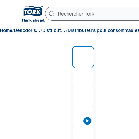
/
/
/
Home
Désodorisants
Distributeurs
1 of 7