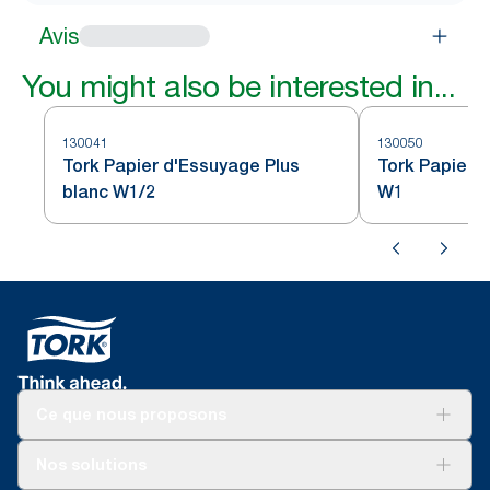
Avis
You might also be interested in...
130041
130050
Tork Papier d'Essuyage Plus
Tork Papier 
blanc W1/2
W1
Ce que nous proposons
Solutions
Nos solutions
Développement durable