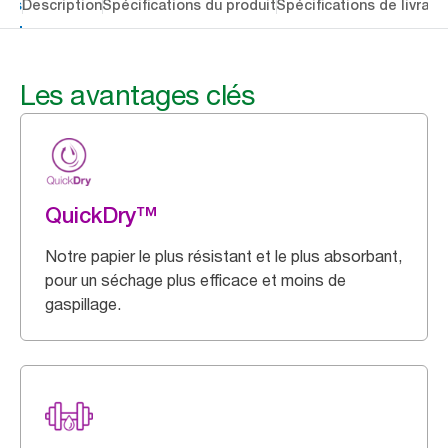
lés
Description
Spécifications du produit
Spécifications de livrais
Les avantages clés
QuickDry™
Notre papier le plus résistant et le plus absorbant,
pour un séchage plus efficace et moins de
gaspillage.