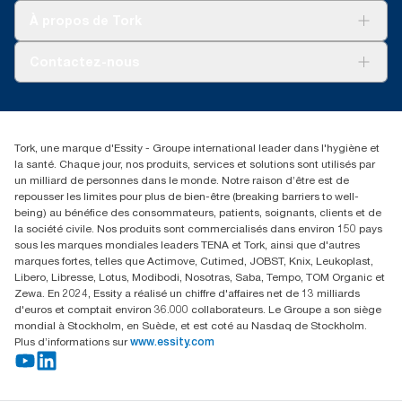
Tork Clean Care
Tork Vision Nettoyage
À propos de Tork
AD-a-Glance
Tork PaperCircle
À propos de nous
Contactez-nous
Reclamation pour produit
Reclamation pour service
torkmaster@essity.com
Reclamation pour distributeurs
+41 (0)848/810152
Rechercher des distributeurs
Tork, une marque d'Essity - Groupe international leader dans l'hygiène et
Essity Switzerland AG
la santé. Chaque jour, nos produits, services et solutions sont utilisés par
Parkstraße 1b
un milliard de personnes dans le monde. Notre raison d’être est de
6214 Schenkon
repousser les limites pour plus de bien-être (breaking barriers to well-
Lundi-jeudi 8:00-16:30 | Vendredi 8:00-15:00
being) au bénéfice des consommateurs, patients, soignants, clients et de
GLN: 7609999000928
la société civile. Nos produits sont commercialisés dans environ 150 pays
sous les marques mondiales leaders TENA et Tork, ainsi que d'autres
marques fortes, telles que Actimove, Cutimed, JOBST, Knix, Leukoplast,
Libero, Libresse, Lotus, Modibodi, Nosotras, Saba, Tempo, TOM Organic et
Zewa. En 2024, Essity a réalisé un chiffre d'affaires net de 13 milliards
d'euros et comptait environ 36.000 collaborateurs. Le Groupe a son siège
mondial à Stockholm, en Suède, et est coté au Nasdaq de Stockholm.
Plus d’informations sur
www.essity.com