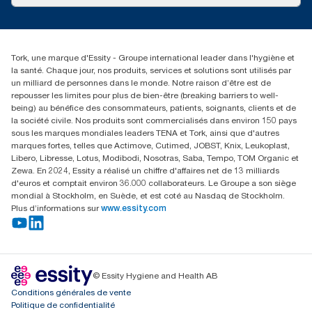
Reclamation pour produit
Reclamation pour service
torkmaster@essity.com
Reclamation pour distributeurs
+41 (0)848/810152
Rechercher des distributeurs
Tork, une marque d'Essity - Groupe international leader dans l'hygiène et
Essity Switzerland AG
la santé. Chaque jour, nos produits, services et solutions sont utilisés par
Parkstraße 1b
un milliard de personnes dans le monde. Notre raison d’être est de
6214 Schenkon
repousser les limites pour plus de bien-être (breaking barriers to well-
Lundi-jeudi 8:00-16:30 | Vendredi 8:00-15:00
being) au bénéfice des consommateurs, patients, soignants, clients et de
GLN: 7609999000928
la société civile. Nos produits sont commercialisés dans environ 150 pays
sous les marques mondiales leaders TENA et Tork, ainsi que d'autres
marques fortes, telles que Actimove, Cutimed, JOBST, Knix, Leukoplast,
Libero, Libresse, Lotus, Modibodi, Nosotras, Saba, Tempo, TOM Organic et
Zewa. En 2024, Essity a réalisé un chiffre d'affaires net de 13 milliards
d'euros et comptait environ 36.000 collaborateurs. Le Groupe a son siège
mondial à Stockholm, en Suède, et est coté au Nasdaq de Stockholm.
Plus d’informations sur
www.essity.com
© Essity Hygiene and Health AB
Conditions générales de vente
Politique de confidentialité