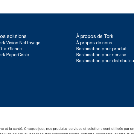
os solutions
À propos de Tork
ork Vision Nettoyage
À propos de nous
D-a-Glance
Reclamation pour produit
ork PaperCircle
Reclamation pour service
Reclamation pour distributeu
e et la santé. Chaque jour, nos produits, services et solutions sont utilisés par 
rs to well-being) au bénéfice des consommateurs, patients, soignants, clients et d