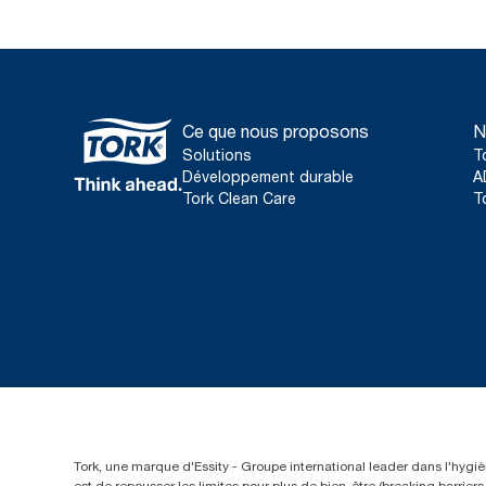
Ce que nous proposons
N
Solutions
T
Développement durable
A
Tork Clean Care
T
Tork, une marque d'Essity - Groupe international leader dans l'hygièn
est de repousser les limites pour plus de bien-être (breaking barrie