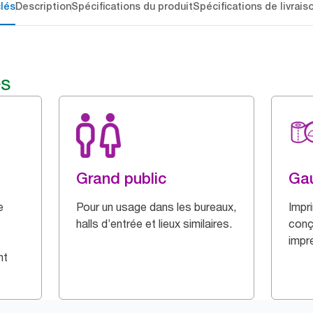
lés
Description
Spécifications du produit
Spécifications de livrais
és
Grand public
Ga
e
Pour un usage dans les bureaux,
Impri
halls d’entrée et lieux similaires.
conç
impr
nt