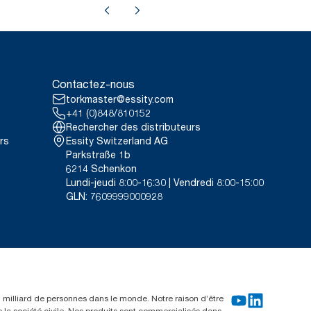
Contactez-nous
torkmaster@essity.com
+41 (0)848/810152
Rechercher des distributeurs
rs
Essity Switzerland AG
Parkstraße 1b
6214 Schenkon
Lundi-jeudi 8:00-16:30 | Vendredi 8:00-15:00
GLN: 7609999000928
un milliard de personnes dans le monde. Notre raison d’être
e la société civile. Nos produits sont commercialisés dans