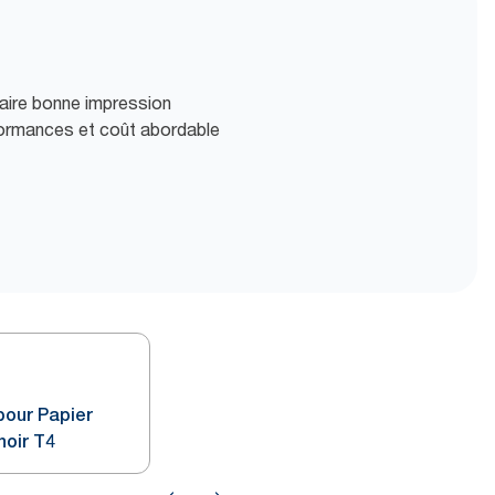
faire bonne impression
rformances et coût abordable
pour Papier
noir T4