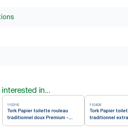
tions
interested in...
110316
110406
Tork Papier toilette rouleau
Tork Papier toile
traditionnel doux Premium -
traditionnel ext
3 plis
- 4 plis