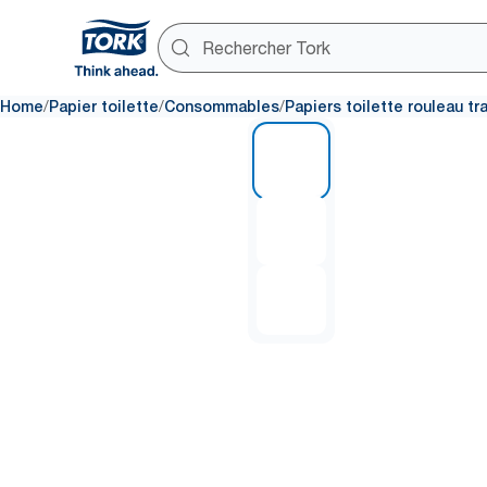
/
/
/
Home
Papier toilette
Consommables
Papiers toilette rouleau tr
1 of 3