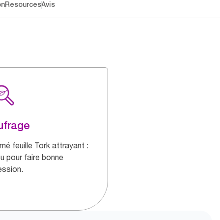
on
Resources
Avis
ufrage
mé feuille Tork attrayant :
u pour faire bonne
ession.