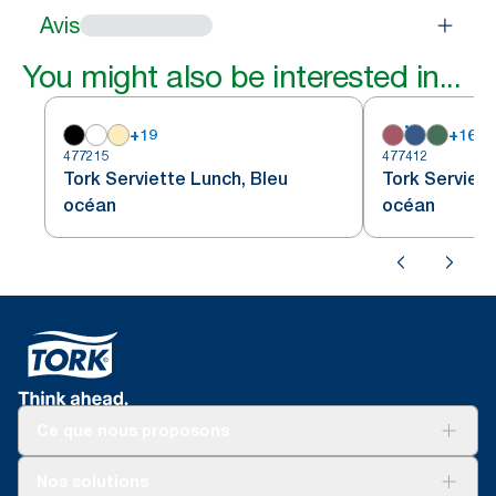
Avis
You might also be interested in...
+
19
+
16
477215
477412
Tork Serviette Lunch, Bleu
Tork Serviet
océan
océan
Ce que nous proposons
Solutions
Nos solutions