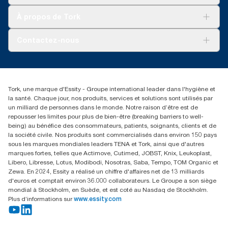
Développement durable
Tork Clean Care
Tork Vision Nettoyage
À propos de Tork
AD-a-Glance
Tork PaperCircle
À propos de nous
Contactez-nous
Reclamation pour produit
Reclamation pour service
torkmaster@essity.com
Reclamation pour distributeurs
+41 (0)848/810152
Rechercher des distributeurs
Tork, une marque d'Essity - Groupe international leader dans l'hygiène et
Essity Switzerland AG
la santé. Chaque jour, nos produits, services et solutions sont utilisés par
Parkstraße 1b
un milliard de personnes dans le monde. Notre raison d’être est de
6214 Schenkon
repousser les limites pour plus de bien-être (breaking barriers to well-
Lundi-jeudi 8:00-16:30 | Vendredi 8:00-15:00
being) au bénéfice des consommateurs, patients, soignants, clients et de
GLN: 7609999000928
la société civile. Nos produits sont commercialisés dans environ 150 pays
sous les marques mondiales leaders TENA et Tork, ainsi que d'autres
marques fortes, telles que Actimove, Cutimed, JOBST, Knix, Leukoplast,
Libero, Libresse, Lotus, Modibodi, Nosotras, Saba, Tempo, TOM Organic et
Zewa. En 2024, Essity a réalisé un chiffre d'affaires net de 13 milliards
d'euros et comptait environ 36.000 collaborateurs. Le Groupe a son siège
mondial à Stockholm, en Suède, et est coté au Nasdaq de Stockholm.
Plus d’informations sur
www.essity.com