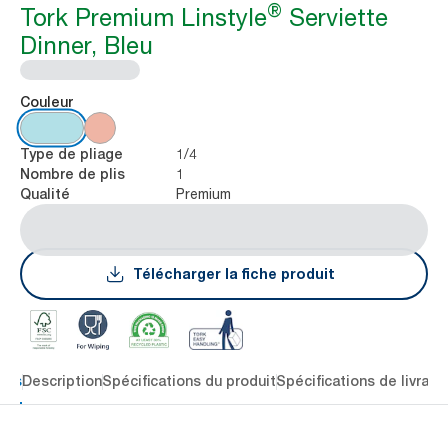
®
Tork Premium Linstyle
Serviette
Dinner, Bleu
Couleur
1/4
Type de pliage
1
Nombre de plis
Premium
Qualité
Télécharger la fiche produit
lés
Description
Spécifications du produit
Spécifications de livrais