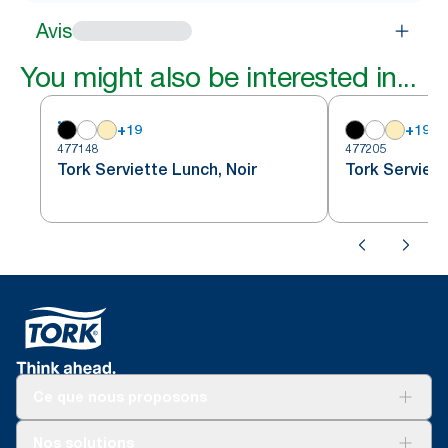
Avis
You might also be interested in...
+
19
+
19
477148
477205
Tork Serviette Lunch, Noir
Tork Serviett
Ce que nous proposons
Solutions
Nos solutions