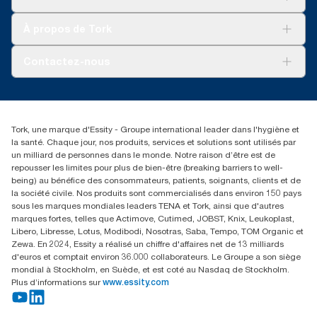
Développement durable
Tork Clean Care
Tork Vision Nettoyage
À propos de Tork
AD-a-Glance
Tork PaperCircle
À propos de nous
Contactez-nous
Reclamation pour produit
Reclamation pour service
torkmaster@essity.com
Reclamation pour distributeurs
+41 (0)848/810152
Rechercher des distributeurs
Tork, une marque d'Essity - Groupe international leader dans l'hygiène et
Essity Switzerland AG
la santé. Chaque jour, nos produits, services et solutions sont utilisés par
Parkstraße 1b
un milliard de personnes dans le monde. Notre raison d’être est de
6214 Schenkon
repousser les limites pour plus de bien-être (breaking barriers to well-
Lundi-jeudi 8:00-16:30 | Vendredi 8:00-15:00
being) au bénéfice des consommateurs, patients, soignants, clients et de
GLN: 7609999000928
la société civile. Nos produits sont commercialisés dans environ 150 pays
sous les marques mondiales leaders TENA et Tork, ainsi que d'autres
marques fortes, telles que Actimove, Cutimed, JOBST, Knix, Leukoplast,
Libero, Libresse, Lotus, Modibodi, Nosotras, Saba, Tempo, TOM Organic et
Zewa. En 2024, Essity a réalisé un chiffre d'affaires net de 13 milliards
d'euros et comptait environ 36.000 collaborateurs. Le Groupe a son siège
mondial à Stockholm, en Suède, et est coté au Nasdaq de Stockholm.
Plus d’informations sur
www.essity.com