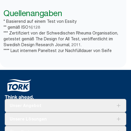
Quellenangaben
* Basierend auf einem Test von Essity
** gemäß ISO16128
*** Zertifiziert von der Schwedischen Rheuma Organisation,
getestet gemäß The Design for All Test, veröffentlicht im
Swedish Design Research Journal, 2011.
**** Laut internem Paneltest zur Nachfülldauer von Seife
Unser Angebot
Lösungen
Unsere Lösungen
Nachhaltigkeit
Tork Clean Care
Tork Vision Reinigung