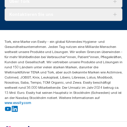
Über Tork
Montage & Spenderrecycling
AD-a-Glance
Tork PaperCircle
Über uns
Kontaktieren Sie uns
Erfolgsgeschichten
Presse & Neuigkeiten
torkmaster@essity.com
Produktreklamation
+49 (0)621/778 4700
Servicereklamation
Finden Sie Ihren Vertriebspartner
Spenderreklamation
Tork, eine Marke von Essity - ein global führendes Hygiene- und
Essity Professional Hygiene Germany GmbH
Gesundheitsunternehmen. Jeden Tag nutzen eine Milliarde Menschen
Sandhofer Straße 176
weltweit unsere Produkte und Lösungen. Wir wollen Grenzen überwinden -
68305 Mannheim
für mehr Wohlbefinden bei Verbraucher*innen, Patient*innen, Pflegekräften,
Mo-Do 8:00-16:30 Uhr | Fr 8:00-15:00
Kunden und Gesellschaft. Wir vertreiben unsere Produkte und Lösungen in
rund 150 Ländern unter vielen starken Marken, darunter die
Weltmarktführer TENA und Tork, aber auch bekannte Marken wie Actimove,
Cutimed, JOBST, Knix, Leukoplast, Libero, Libresse, Lotus, Modibodi,
Nosotras, Saba, Tempo, TOM Organic, und Zewa. Essity beschäftigt
weltweit rund 36.000 Mitarbeitende. Der Umsatz im Jahr 2024 betrug ca.
13 Mrd. Euro. Essity hat seinen Hauptsitz in Stockholm (Schweden) und ist
an der Nasdaq Stockholm notiert. Weitere Informationen auf
www.essity.com