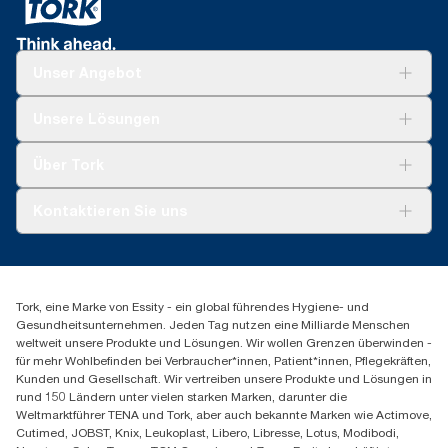
Unser Angebot
Lösungen
Unsere Lösungen
Nachhaltigkeit
Tork Clean Care
Tork Vision Reinigung
Über Tork
Montage & Spenderrecycling
AD-a-Glance
Tork PaperCircle
Über uns
Kontaktieren Sie uns
Erfolgsgeschichten
Presse & Neuigkeiten
torkmaster@essity.com
Produktreklamation
+49 (0)621/778 4700
Servicereklamation
Finden Sie Ihren Vertriebspartner
Spenderreklamation
Tork, eine Marke von Essity - ein global führendes Hygiene- und
Essity Professional Hygiene Germany GmbH
Gesundheitsunternehmen. Jeden Tag nutzen eine Milliarde Menschen
Sandhofer Straße 176
weltweit unsere Produkte und Lösungen. Wir wollen Grenzen überwinden -
68305 Mannheim
für mehr Wohlbefinden bei Verbraucher*innen, Patient*innen, Pflegekräften,
Mo-Do 8:00-16:30 Uhr | Fr 8:00-15:00
Kunden und Gesellschaft. Wir vertreiben unsere Produkte und Lösungen in
rund 150 Ländern unter vielen starken Marken, darunter die
Weltmarktführer TENA und Tork, aber auch bekannte Marken wie Actimove,
Cutimed, JOBST, Knix, Leukoplast, Libero, Libresse, Lotus, Modibodi,