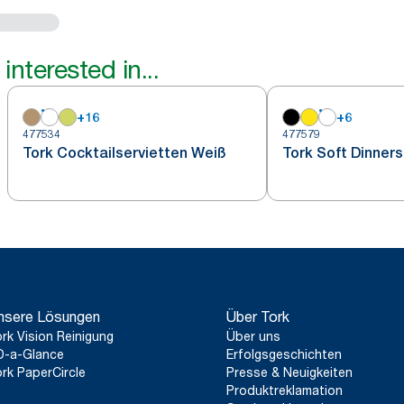
interested in...
+
16
+
6
477534
477579
Tork Cocktailservietten Weiß
Tork Soft Dinner
nsere Lösungen
Über Tork
rk Vision Reinigung
Über uns
D-a-Glance
Erfolgsgeschichten
rk PaperCircle
Presse & Neuigkeiten
Produktreklamation