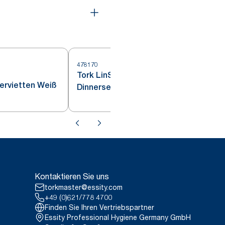
478170
Tork LinStyle® XL-
4
servietten Weiß
Dinnerservietten Weiß
Kontaktieren Sie uns
torkmaster@essity.com
+49 (0)621/778 4700
Finden Sie Ihren Vertriebspartner
Essity Professional Hygiene Germany GmbH