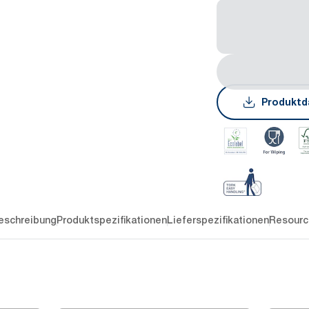
Produktd
eschreibung
Produktspezifikationen
Lieferspezifikationen
Resourc