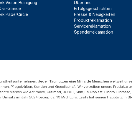
**
Stellt das europäische Tork exelCLEAN Nachfüllsortiment na
rk Vision Reinigung
Über uns
Bis zu 35 % Zeitersparnis beim Reinigen im Vergle
auf von externen Stellen geprüften Lebenszyklusanalysen (LCAs),
D-a-Glance
Erfolgsgeschichten
abdecken. Da es sich bei diesen Daten um einen Systemdurchschn
rk PaperCircle
Presse & Neuigkeiten
die CO2-Berichterstattung für bestimmte Artikel und den Verbr
Produktreklamation
*
Panel test conducted by Swerea Research Institute, Sweden, 20
Servicereklamation
and mixed rags were compared to Tork Heavy-Duty Cleaning C
Spenderreklamation
Gesundheitsunternehmen. Jeden Tag nutzen eine Milliarde Menschen weltweit uns
innen, Pflegekräften, Kunden und Gesellschaft. Wir vertreiben unsere Produkte 
annte Marken wie Actimove, Cutimed, JOBST, Knix, Leukoplast, Libero, Libresse
er Umsatz im Jahr 2024 betrug ca. 13 Mrd. Euro. Essity hat seinen Hauptsitz i