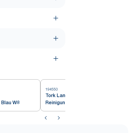
194550
1
Tork Langlebige
 Blau W8
Reinigungstücher Grün W8