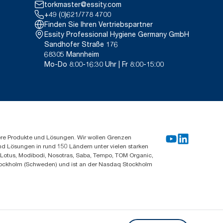
ch Verwendungszweck dar. Basiert
torkmaster@essity.com
*
ich zu Putzlappen.
 die alle Nachfüllqualitätsstufen
+49 (0)621/778 4700
itt handelt, sind sie nicht für
Finden Sie Ihren Vertriebspartner
auch vorgesehen.
Essity Professional Hygiene Germany GmbH
14. Rental cloths, cotton rags
Sandhofer Straße 176
loths
68305 Mannheim
Mo-Do 8:00-16:30 Uhr | Fr 8:00-15:00
ere Produkte und Lösungen. Wir wollen Grenzen
und Lösungen in rund 150 Ländern unter vielen starken
, Lotus, Modibodi, Nosotras, Saba, Tempo, TOM Organic,
n Stockholm (Schweden) und ist an der Nasdaq Stockholm