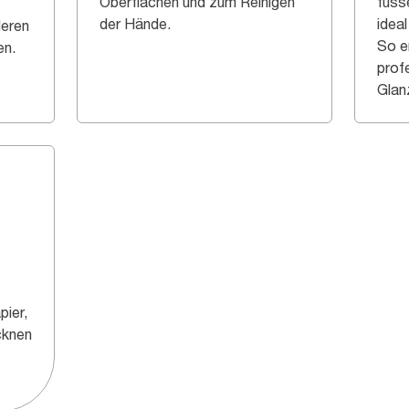
Oberflächen und zum Reinigen
fusse
der Hände.
ideal
eren
So e
en.
profe
Glan
pier,
cknen