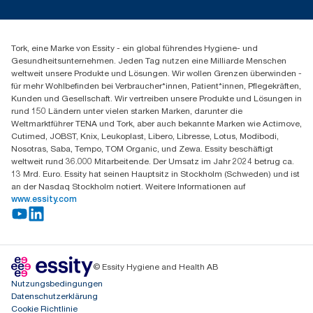
Presse & Neuigkeiten
torkmaster@essity.com
Produktreklamation
+49 (0)621/778 4700
Servicereklamation
Finden Sie Ihren Vertriebspartner
Spenderreklamation
Tork, eine Marke von Essity - ein global führendes Hygiene- und
Essity Professional Hygiene Germany GmbH
Gesundheitsunternehmen. Jeden Tag nutzen eine Milliarde Menschen
Sandhofer Straße 176
weltweit unsere Produkte und Lösungen. Wir wollen Grenzen überwinden -
68305 Mannheim
für mehr Wohlbefinden bei Verbraucher*innen, Patient*innen, Pflegekräften,
Mo-Do 8:00-16:30 Uhr | Fr 8:00-15:00
Kunden und Gesellschaft. Wir vertreiben unsere Produkte und Lösungen in
rund 150 Ländern unter vielen starken Marken, darunter die
Weltmarktführer TENA und Tork, aber auch bekannte Marken wie Actimove,
Cutimed, JOBST, Knix, Leukoplast, Libero, Libresse, Lotus, Modibodi,
Nosotras, Saba, Tempo, TOM Organic, und Zewa. Essity beschäftigt
weltweit rund 36.000 Mitarbeitende. Der Umsatz im Jahr 2024 betrug ca.
13 Mrd. Euro. Essity hat seinen Hauptsitz in Stockholm (Schweden) und ist
an der Nasdaq Stockholm notiert. Weitere Informationen auf
www.essity.com
© Essity Hygiene and Health AB
Nutzungsbedingungen
Datenschutzerklärung
Cookie Richtlinie