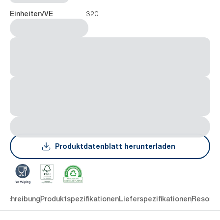
320
Einheiten/VE
Produktdatenblatt herunterladen
eschreibung
Produktspezifikationen
Lieferspezifikationen
Resourc