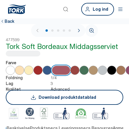
Log ind
Back
1 / 6
477599
Tork Soft Bordeaux Middagsserviet
Farve
1/4
Foldning
3
Lag
Advanced
Kvalitet
Download produktdatablad
dele
Beskrivelse
Produktspecs.
Leveringsspecs.
Resources
Anmelde