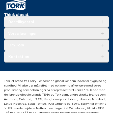
Det tilbyder vi
Løsninger
Vores løsninger
Bæredygtighed
Tork Clean Care
Tork Vision Cleaning
Om Tork
Ad-a-Glance
Tork PaperCircle
Om os
Kontakt os
Succeshistorier
Presse og nyheder
tork.dk.kundeservice@essity.com
Smiley-rapport
(+45) 48 16 82 44
Essity Denmark A/S
Tork, et brand fra Essity - en førende global koncern inden for hygiejne og
Professional Hygiene
sundhed. Vi arbejder målrettet med optimering af velvære med vores
Gydevang 33
produkter og serviceløsninger. Vi er repræsenteret i cirka 150 lande med
DK-3450 Allerød
de førende globale brands TENA og Tork samt andre stærke brands som
Actimove, Cutimed, JOBST, Knix, Leukoplast, Libero, Libresse, Modibodi,
Lotus, Nosotras, Saba, Tempo, TOM Organic og Zewa. Essity har omkring
36.000 medarbejdere. Nettoomsætningen i 2024 beløb sig til cirka SEK
146 mia. (EUR 13 mia.). Virksomhedens hovedsæde er beliggende i