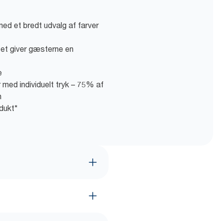
ed et bredt udvalg af farver
itet giver gæsterne en
e
ed individuelt tryk – 75% af
n
dukt*