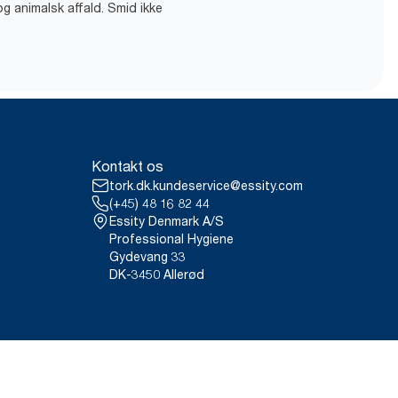
og animalsk affald. Smid ikke
Kontakt os
tork.dk.kundeservice@essity.com
(+45) 48 16 82 44
Essity Denmark A/S
Professional Hygiene
Gydevang 33
DK-3450 Allerød