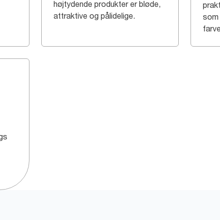
højtydende produkter er bløde,
prak
attraktive og pålidelige.
som 
farve
ags