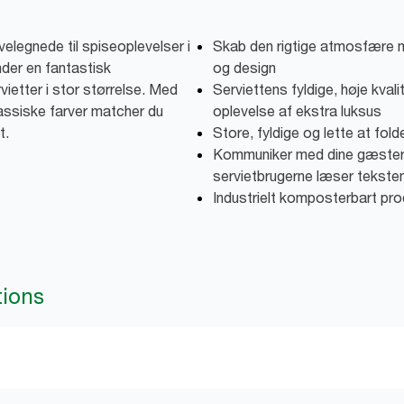
elegnede til spiseoplevelser i
Skab den rigtige atmosfære m
der en fantastisk
og design
etter i stor størrelse. Med
Serviettens fyldige, høje kval
lassiske farver matcher du
oplevelse af ekstra luksus
t.
Store, fyldige og lette at fold
Kommuniker med dine gæster m
servietbrugerne læser tekste
Industrielt komposterbart pro
tions