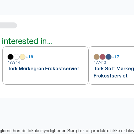
interested in...
+
18
+
17
477214
477413
Tork Mørkegrøn Frokostserviet
Tork Soft Mørkeg
Frokostserviet
eglerne hos de lokale myndigheder. Sørg for, at produktet ikke er ble