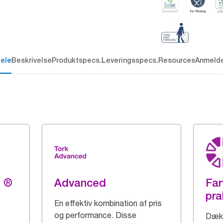
dele
Beskrivelse
Produktspecs.
Leveringsspecs.
Resources
Anmelde
g ®
Advanced
Far
pra
En effektiv kombination af pris
og performance. Disse
Dæk 