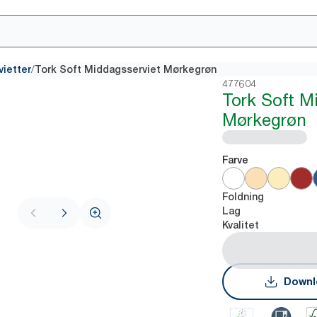
/
vietter
Tork Soft Middagsserviet Mørkegrøn
477604
Tork Soft M
Mørkegrøn
Farve
Foldning
Lag
Kvalitet
Downl