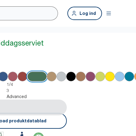
Log ind
iddagsserviet
1/4
3
Advanced
oad produktdatablad