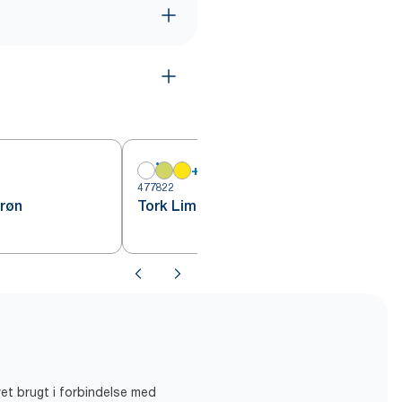
+
13
477822
4
røn
Tork Lime Cocktailserviet
vet brugt i forbindelse med