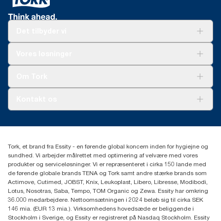
Det tilbyder vi
Løsninger
Vores løsninger
Bæredygtighed
Tork Clean Care
Tork Vision Cleaning
Om Tork
Ad-a-Glance
Tork PaperCircle
Om os
Kontakt os
Succeshistorier
Presse og nyheder
tork.dk.kundeservice@essity.com
Smiley-rapport
(+45) 48 16 82 44
Essity Denmark A/S
Tork, et brand fra Essity - en førende global koncern inden for hygiejne og
Professional Hygiene
sundhed. Vi arbejder målrettet med optimering af velvære med vores
Gydevang 33
produkter og serviceløsninger. Vi er repræsenteret i cirka 150 lande med
DK-3450 Allerød
de førende globale brands TENA og Tork samt andre stærke brands som
Actimove, Cutimed, JOBST, Knix, Leukoplast, Libero, Libresse, Modibodi,
Lotus, Nosotras, Saba, Tempo, TOM Organic og Zewa. Essity har omkring
36.000 medarbejdere. Nettoomsætningen i 2024 beløb sig til cirka SEK
146 mia. (EUR 13 mia.). Virksomhedens hovedsæde er beliggende i
Stockholm i Sverige, og Essity er registreret på Nasdaq Stockholm. Essity