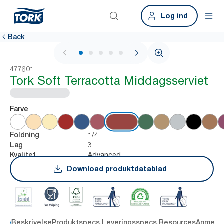
Log ind
Back
1 / 6
477601
Tork Soft Terracotta Middagsserviet
Farve
1/4
Foldning
3
Lag
Advanced
Kvalitet
Download produktdatablad
dele
Beskrivelse
Produktspecs.
Leveringsspecs.
Resources
Anmelde