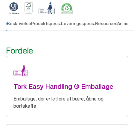
dele
Beskrivelse
Produktspecs.
Leveringsspecs.
Resources
Anmelde
Fordele
Tork Easy Handling ® Emballage
Emballage, der er lettere at bære, åbne og
bortskaffe