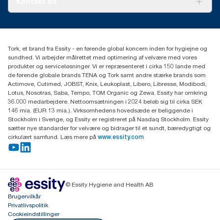
Kontakt os
Succeshistorier
Presse og nyheder
tork.dk.kundeservice@essity.com
Smiley-rapport
(+45) 48 16 82 44
Essity Denmark A/S
Tork, et brand fra Essity - en førende global koncern inden for hygiejne og
Professional Hygiene
sundhed. Vi arbejder målrettet med optimering af velvære med vores
Gydevang 33
produkter og serviceløsninger. Vi er repræsenteret i cirka 150 lande med
DK-3450 Allerød
de førende globale brands TENA og Tork samt andre stærke brands som
Actimove, Cutimed, JOBST, Knix, Leukoplast, Libero, Libresse, Modibodi,
Lotus, Nosotras, Saba, Tempo, TOM Organic og Zewa. Essity har omkring
36.000 medarbejdere. Nettoomsætningen i 2024 beløb sig til cirka SEK
146 mia. (EUR 13 mia.). Virksomhedens hovedsæde er beliggende i
Stockholm i Sverige, og Essity er registreret på Nasdaq Stockholm. Essity
sætter nye standarder for velvære og bidrager til et sundt, bæredygtigt og
cirkulært samfund. Læs mere på
www.essity.com
© Essity Hygiene and Health AB
Brugervilkår
Privatlivspolitik
Cookieindstillinger