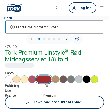
Log ind
Back
Produktet erstatter
478149
1 / 6
478190
®
Tork Premium Linstyle
Rød
Middagsserviet 1/8 fold
Farve
1/8
Foldning
1
Lag
Premium
Kvalitet
Download produktdatablad