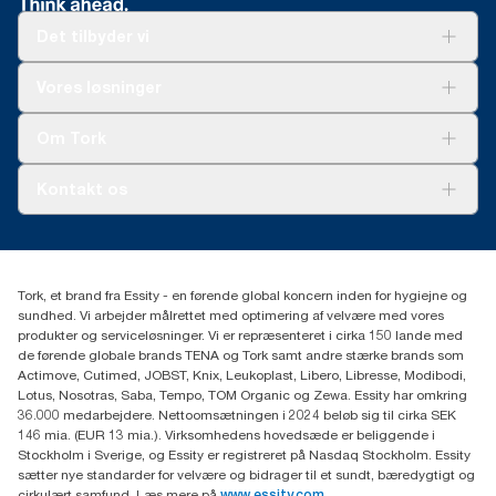
Det tilbyder vi
Løsninger
Vores løsninger
Bæredygtighed
Tork Clean Care
Tork Vision Cleaning
Om Tork
Ad-a-Glance
Tork PaperCircle
Om os
Kontakt os
Succeshistorier
Presse og nyheder
tork.dk.kundeservice@essity.com
Smiley-rapport
(+45) 48 16 82 44
Essity Denmark A/S
Tork, et brand fra Essity - en førende global koncern inden for hygiejne og
Professional Hygiene
sundhed. Vi arbejder målrettet med optimering af velvære med vores
Gydevang 33
produkter og serviceløsninger. Vi er repræsenteret i cirka 150 lande med
DK-3450 Allerød
de førende globale brands TENA og Tork samt andre stærke brands som
Actimove, Cutimed, JOBST, Knix, Leukoplast, Libero, Libresse, Modibodi,
Lotus, Nosotras, Saba, Tempo, TOM Organic og Zewa. Essity har omkring
36.000 medarbejdere. Nettoomsætningen i 2024 beløb sig til cirka SEK
146 mia. (EUR 13 mia.). Virksomhedens hovedsæde er beliggende i
Stockholm i Sverige, og Essity er registreret på Nasdaq Stockholm. Essity
sætter nye standarder for velvære og bidrager til et sundt, bæredygtigt og
cirkulært samfund. Læs mere på
www.essity.com