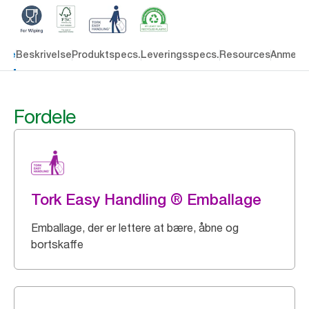
dele
Beskrivelse
Produktspecs.
Leveringsspecs.
Resources
Anmelde
Fordele
Tork Easy Handling ® Emballage
Emballage, der er lettere at bære, åbne og
bortskaffe