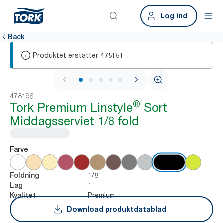
Log ind
Back
Produktet erstatter
478151
1 / 5
478196
®
Tork Premium Linstyle
Sort
Middagsserviet 1/8 fold
Farve
1/8
Foldning
1
Lag
Premium
Kvalitet
Download produktdatablad