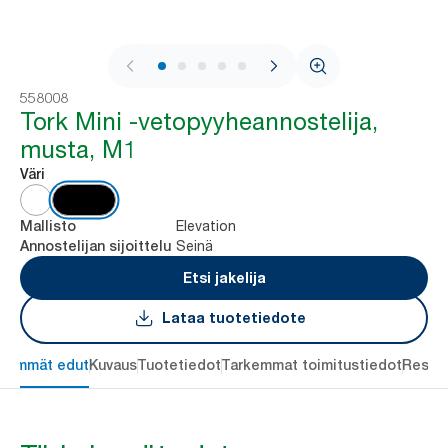
1 / 8
558008
Tork Mini -vetopyyheannostelija,
musta, M1
Väri
Elevation
Mallisto
Seinä
Annostelijan sijoittelu
Etsi jakelija
Lataa tuotetiedote
keimmät edut
Kuvaus
Tuotetiedot
Tarkemmat toimitustiedot
Resou