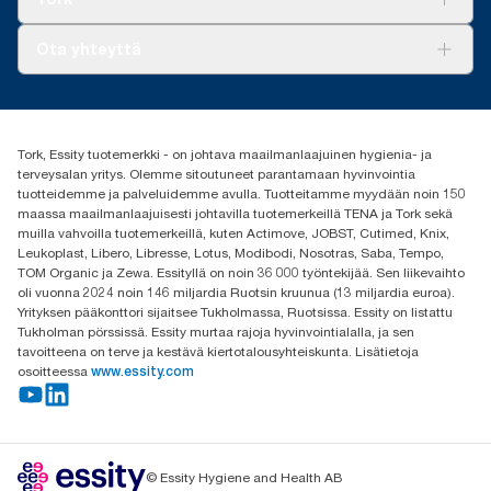
AD-a-Glance
Tork PaperCircle
Tietoa meistä
Ota yhteyttä
Menestystarinoita
Media ja uutiset
tork.fi@essity.com
(+358) 9 5068 8222
Etsi jakelija
Tork, Essity tuotemerkki - on johtava maailmanlaajuinen hygienia- ja
Oy Essity Finland Ab
terveysalan yritys. Olemme sitoutuneet parantamaan hyvinvointia
Revontulenkuja 1
tuotteidemme ja palveluidemme avulla. Tuotteitamme myydään noin 150
02100 Espoo
maassa maailmanlaajuisesti johtavilla tuotemerkeillä TENA ja Tork sekä
muilla vahvoilla tuotemerkeillä, kuten Actimove, JOBST, Cutimed, Knix,
Leukoplast, Libero, Libresse, Lotus, Modibodi, Nosotras, Saba, Tempo,
TOM Organic ja Zewa. Essityllä on noin 36 000 työntekijää. Sen liikevaihto
oli vuonna 2024 noin 146 miljardia Ruotsin kruunua (13 miljardia euroa).
Yrityksen pääkonttori sijaitsee Tukholmassa, Ruotsissa. Essity on listattu
Tukholman pörssissä. Essity murtaa rajoja hyvinvointialalla, ja sen
tavoitteena on terve ja kestävä kiertotalousyhteiskunta. Lisätietoja
osoitteessa
www.essity.com
© Essity Hygiene and Health AB