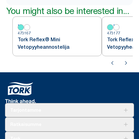
You might also be interested in...
473167
473177
Tork Reflex® Mini
Tork Reflex®
Vetopyyheannostelija
Vetopyyheann
Tarjontamme
Ratkaisuja
Ratkaisumme
Vastuullisuus
Tork Clean Care
Tork Vision Siivous
Tork