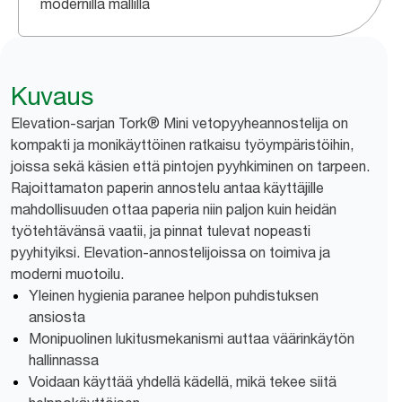
modernilla mallilla
Kuvaus
Elevation-sarjan Tork® Mini vetopyyheannostelija on
kompakti ja monikäyttöinen ratkaisu työympäristöihin,
joissa sekä käsien että pintojen pyyhkiminen on tarpeen.
Rajoittamaton paperin annostelu antaa käyttäjille
mahdollisuuden ottaa paperia niin paljon kuin heidän
työtehtävänsä vaatii, ja pinnat tulevat nopeasti
pyyhityiksi. Elevation-annostelijoissa on toimiva ja
moderni muotoilu.
Yleinen hygienia paranee helpon puhdistuksen
ansiosta
Monipuolinen lukitusmekanismi auttaa väärinkäytön
hallinnassa
Voidaan käyttää yhdellä kädellä, mikä tekee siitä