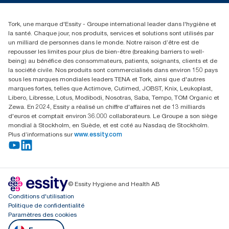
01 85 07 92 00
Rechercher des distributeurs
Tork, une marque d'Essity - Groupe international leader dans l'hygiène et
la santé. Chaque jour, nos produits, services et solutions sont utilisés par
un milliard de personnes dans le monde. Notre raison d’être est de
repousser les limites pour plus de bien-être (breaking barriers to well-
being) au bénéfice des consommateurs, patients, soignants, clients et de
la société civile. Nos produits sont commercialisés dans environ 150 pays
sous les marques mondiales leaders TENA et Tork, ainsi que d'autres
marques fortes, telles que Actimove, Cutimed, JOBST, Knix, Leukoplast,
Libero, Libresse, Lotus, Modibodi, Nosotras, Saba, Tempo, TOM Organic et
Zewa. En 2024, Essity a réalisé un chiffre d'affaires net de 13 milliards
d'euros et comptait environ 36.000 collaborateurs. Le Groupe a son siège
mondial à Stockholm, en Suède, et est coté au Nasdaq de Stockholm.
Plus d’informations sur
www.essity.com
© Essity Hygiene and Health AB
Conditions d'utilisation
Politique de confidentialité
Paramètres des cookies