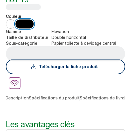
Couleur
Elevation
Gamme
Double horizontal
Taille de distributeur
Papier toilette à dévidage central
Sous-catégorie
Télécharger la fiche produit
lés
Description
Spécifications du produit
Spécifications de livraiso
Les avantages clés