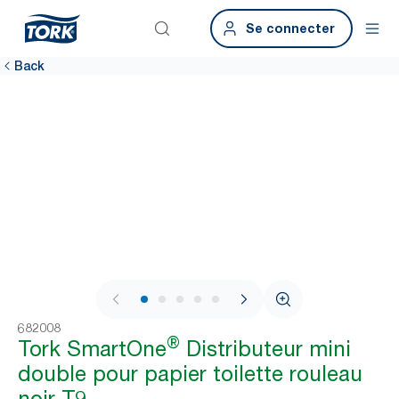
Se connecter
Back
1 / 11
682008
®
Tork SmartOne
Distributeur mini
double pour papier toilette rouleau
noir T9