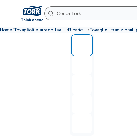
/
/
/
Home
Tovaglioli e arredo tavola
Ricariche
1 of 5