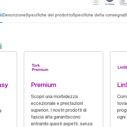
li
Descrizione
Specifiche del prodotto
Specifiche della consegna
S
i
asy
Premium
Lin
Scopri una morbidezza
Comf
eccezionale e prestazioni
tovag
superiori. I nostri prodotti di
prog
i
fascia alta garantiscono
ogni
entrambi questi aspetti, senza