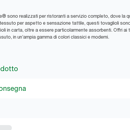
le® sono realizzati per ristoranti a servizio completo, dove la 
ero tessuto per aspetto e sensazione tattile, questi tovaglioli s
li in carta, oltre a essere particolarmente assorbenti. Offri ai tu
essuto, in un’ampia gamma di colori classici e moderni.
odotto
consegna