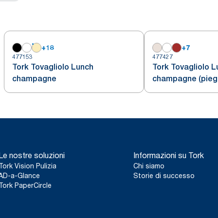
+
18
+
7
477153
477427
Tork Tovagliolo Lunch
Tork Tovagliolo 
champagne
champagne (piega
Le nostre soluzioni
Informazioni su Tork
Tork Vision Pulizia
Chi siamo
AD-a-Glance
Storie di successo
Tork PaperCircle