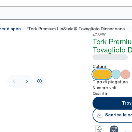
/
Tovaglioli tradizionali per dispenser
Tork Premium LinStyle® Tovagliolo Dinner senape
478859
Tork Premiu
Tovagliolo 
Colore
Tipo di piegatura
Numero veli
Qualità
Trov
Scarica la s