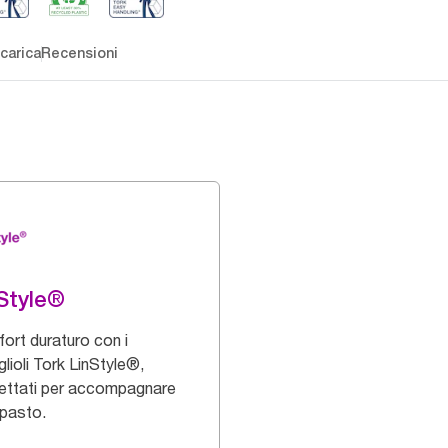
carica
Recensioni
Style®
ort duraturo con i
lioli Tork LinStyle®,
ettati per accompagnare
 pasto.