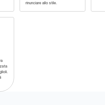
rinunciare allo stile.
va
zata
ioli.
i