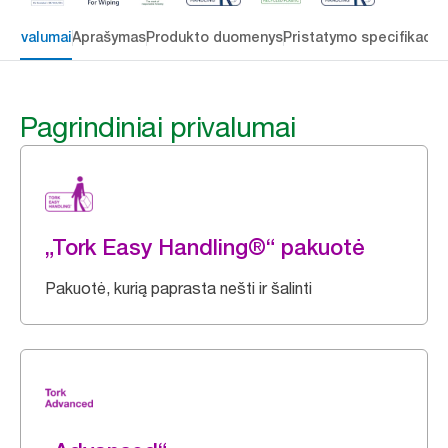
 privalumai
Aprašymas
Produkto duomenys
Pristatymo specifikacij
Pagrindiniai privalumai
„Tork Easy Handling®“ pakuotė
Pakuotė, kurią paprasta nešti ir šalinti