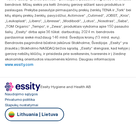
UAB Essity Lithuania
bendrovė. Mūsų siekis yra kelti žmonių gerovę siūlant savo produktus ir
Naugarduko g. 98
paslaugas. Prekyba pasaulyje pirmaujančių prekių ženklų TENA ir „Tork“ bei
LT-03160 Vilnius, Lietuva
kitų stiprių prekių ženklų, pavyzdžiui, Actimove“ „Cutimed“, JOBST, „Knix“,
„Leukoplast“, „Libero“, „Libresse“, „Modibodi“, „Lotus“, „Nosotras“, „Saba“,
„TOM Organic“ „Tempo“, ir „Zewa“, produktais vykdoma apie 150 pasaulio
šalių. „Essity“ dirba apie 36 tūkst. darbuotojų. 2024 m. bendrovės
pardavimai siekė maždaug 146 mlrd. Švedijos kronų (13 mlrd. eurų).
Bendrovės pagrindinė būstinė įsikūrusi Stokholme, Švedijoje. „Essity“ yra
įtraukta į Stokholmo NASDAQ biržos sąrašą. „Essity“ stengiasi, kad kelyje į
gerovę nebūtų kliūčių, ir prisideda prie sveikesnės, tvaresnės ir į žiedinę
ekonomiką orientuotos visuomenės kūrimo. Daugiau informacijos
www.essity.com
Essity Hygiene and Health AB
Naudojimo sąlygos
Privatumo politika
Slapukų nustatymai
Lithuania | Lietuva