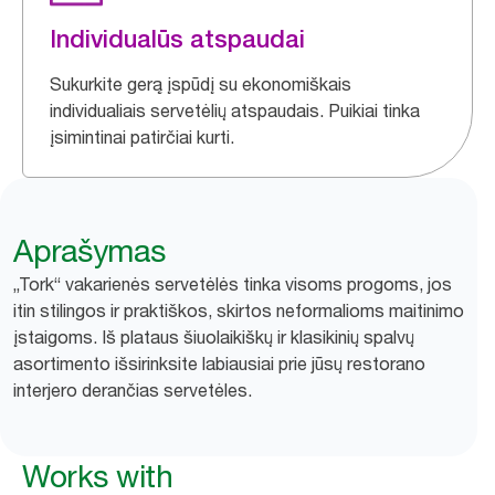
Individualūs atspaudai
Sukurkite gerą įspūdį su ekonomiškais
individualiais servetėlių atspaudais. Puikiai tinka
įsimintinai patirčiai kurti.
Aprašymas
„Tork“ vakarienės servetėlės tinka visoms progoms, jos
itin stilingos ir praktiškos, skirtos neformalioms maitinimo
įstaigoms. Iš plataus šiuolaikiškų ir klasikinių spalvų
asortimento išsirinksite labiausiai prie jūsų restorano
interjero derančias servetėles.
Works with