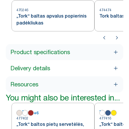
470246
474474
„Tork“ baltas apvalus popierinis
Tork baltas 
padėkliukas
Product specifications
Delivery details
Resources
You might also be interested in...
+
6
477402
477416
„Tork“ baltos pietų servetėlės,
„Tork“ baltos