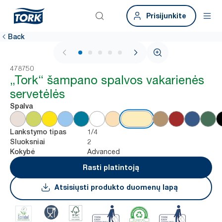
Prisijunkite
Back
1 / 5
478750
„Tork“ šampano spalvos vakarienės
servetėlės
Spalva
1/4
Lankstymo tipas
2
Sluoksniai
Advanced
Kokybė
Rasti platintoją
Atsisiųsti produkto duomenų lapą