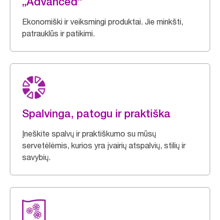
„Advanced“
Ekonomiški ir veiksmingi produktai. Jie minkšti,
patrauklūs ir patikimi.
Spalvinga, patogu ir praktiška
Įneškite spalvų ir praktiškumo su mūsų
servetėlėmis, kurios yra įvairių atspalvių, stilių ir
savybių.