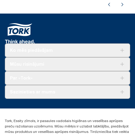
Ko mēs piedāvājam
Risinājumiem
Mūsu risinājumi
Ilgtspēja
Tork Clean Care
Tork Vision Uzkopšana
Par «Tork»
AD-a-Glance
Par mums
Sazinieties ar mums
Veiksmīgas pieredzes stāsti
torklv@essity.com
+371 29141799
+371 292 73368
Tork, Essity zīmols, ir pasaules vadošais higiēnas un veselības aprūpes
Atrast izplatītāju
preču ražošanas uzņēmums. Mūsu mērķis ir uzlabot labklājību, piedāvājot
Ulbrokas street 19A
mūsu produktus un veselības aprūpes risinājumus. Tirdzniecība tiek veikta
Riga, Latvija