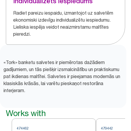
Individualizēts iespiedums
Radiet pareizu iespaidu, izmantojot uz salvetēm
ekonomiski izdevīgu individualizētu iespiedumu.
Lieliska iespēja veidot neaizmirstamu maltītes
pieredzi.
«Tork» banketu salvetes ir piemērotas dažādiem
gadījumiem, un tās piešķir izsmalcinātību un praktiskumu
pat ikdienas maltītei. Salvetes ir pieejamas modernās un
klasiskās krāsās, lai varētu pieskaņot restorāna
interjeram.
Works with
474462
479442