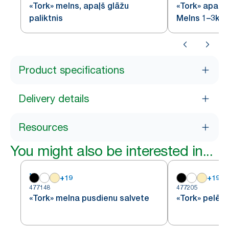
«Tork» melns, apaļš glāžu
«Tork» apaļš 
paliktnis
Melns 1–3k 5
Product specifications
Delivery details
Resources
You might also be interested in...
+
19
+
19
477148
477205
«Tork» melna pusdienu salvete
«Tork» pelēk