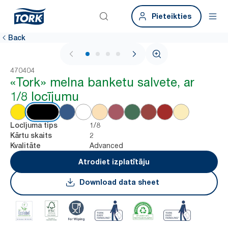
Pieteikties
Back
1 / 4
470404
«Tork» melna banketu salvete, ar
1/8 locījumu
1/8
Locījuma tips
2
Kārtu skaits
Advanced
Kvalitāte
Atrodiet izplatītāju
Download data sheet