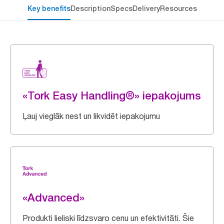
Key benefits
Description
Specs
Delivery
Resources
«Tork Easy Handling®» iepakojums
Ļauj vieglāk nest un likvidēt iepakojumu
«Advanced»
Produkti lieliski līdzsvaro cenu un efektivitāti. Šie