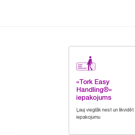
«Tork Easy
Handling®»
iepakojums
Ļauj vieglāk nest un likvidēt
iepakojumu