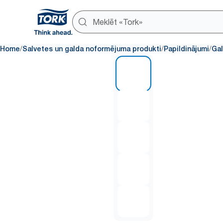
/
/
/
Home
Salvetes un galda noformējuma produkti
Papildinājumi
Gal
1 of 5