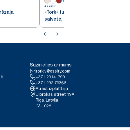
+
7
477423
4
mšzaļa
​«Tork» tumšzaļa pusdienu
salvete, ar 1/8 locījumu
Sazinieties ar mums
torklv@essity.com
ti
+371 29141799
+371 292 73368
Atrast izplatītāju
Ulbrokas street 19A
Riga, Latvija
LV-1028