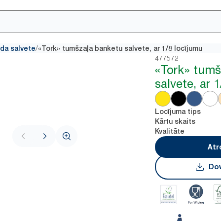
/
da salvete
«Tork» tumšzaļa banketu salvete, ar 1/8 locījumu
477572
«Tork» tumš
salvete, ar 
Locījuma tips
Kārtu skaits
Kvalitāte
Atr
Dow