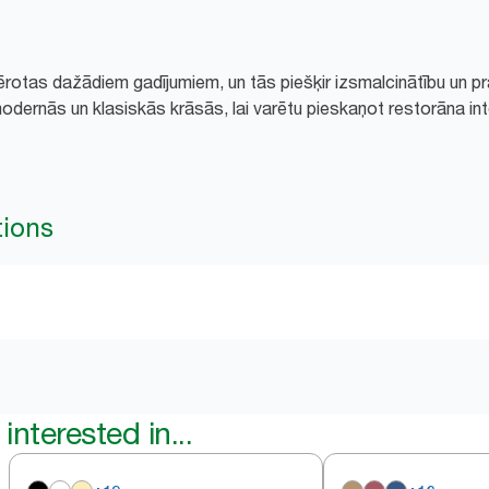
ērotas dažādiem gadījumiem, un tās piešķir izsmalcinātību un p
modernās un klasiskās krāsās, lai varētu pieskaņot restorāna int
tions
interested in...