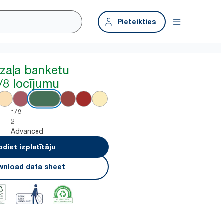
Pieteikties
zaļa banketu
1/8 locījumu
1/8
2
Advanced
odiet izplatītāju
nload data sheet