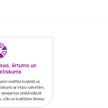
sas, ērtums un
ktiskums
iriet maltītei kvalitāti un
tiskumu ar mūsu salvetēm,
ir pieejamas plašā klāstā
, stilu un kvalitātes līmeņu.