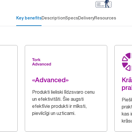
Key benefits
Description
Specs
Delivery
Resources
«Advanced»
Krā
pra
Produkti lieliski līdzsvaro cenu
un efektivitāti. Šie augsti
Piešķ
efektīvie produkti ir mīksti,
prak
pievilcīgi un uzticami.
kas 
krāsu