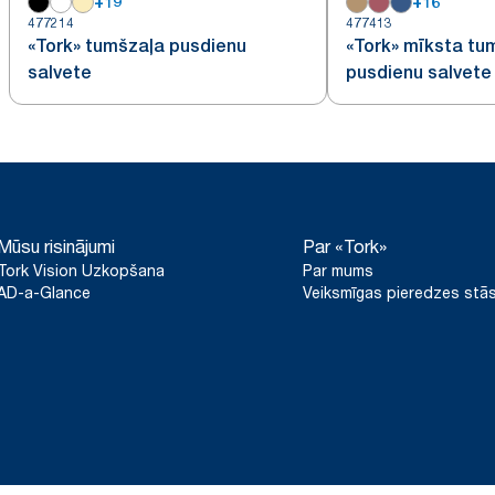
+
19
+
16
477214
477413
«Tork» tumšzaļa pusdienu
«Tork» mīksta tu
salvete
pusdienu salvete
Mūsu risinājumi
Par «Tork»
Tork Vision Uzkopšana
Par mums
AD-a-Glance
Veiksmīgas pieredzes stās