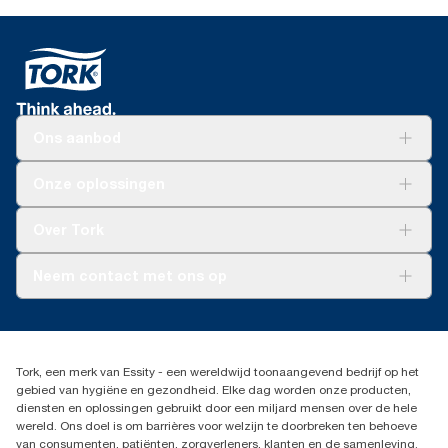
Ons aanbod
Oplossingen
Onze oplossingen
Duurzaamheid
Tork Clean Care
Tork Vision Schoonmaken
Over Tork
AD-a-Glance
Tork PaperCircle
Over ons
Neem contact met ons op
Succesverhalen
Pers & nieuws
info@tork.nl
Productklacht
030 - 698 46 66
Leveringsklacht
Dealers zoeken
Dispenserklacht
Tork, een merk van Essity - een wereldwijd toonaangevend bedrijf op het
Essity Netherlands B.V.
gebied van hygiëne en gezondheid. Elke dag worden onze producten,
Arnhemse Bovenweg 120
diensten en oplossingen gebruikt door een miljard mensen over de hele
3708 AH ZEIST
wereld. Ons doel is om barrières voor welzijn te doorbreken ten behoeve
Nederland
van consumenten, patiënten, zorgverleners, klanten en de samenleving.