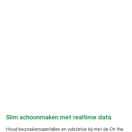
Anticipeer op
schoonmaak-
behoeften
Maak onderhoud van sanitaire ruimtes eenvoudig en efficiënt met
realtime data van Tork Vision Schoonmaken.
Boek een demo
Slim schoonmaken met realtime data
Houd bezoekersaantallen en vulstatus bij met de On the