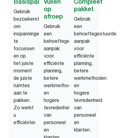
Basispakket
Vullen
Compleet
op
pakket
Gebruik
afroep
bezoekerstellers
Gebruik
om
Gebruik
een
inspanningen
een
behoeftegestuurde
te
behoeftegestuurde
aanpak
focussen
aanpak
voor
en op
voor
efficiënte
het juiste
efficiënte
planning,
moment
planning,
betere
de juiste
betere
werkmethoden
ruimtes
werkmethoden
en
aan te
en
hogere
pakken.
hogere
tevredenheid
Zo werkt
tevredenheid
van
u
van
personeel
efficiënter.
personeel
en
en
klanten.
klanten.