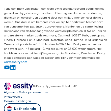
Leveringsklacht
Dealers zoeken
Dispenserklacht
Tork, een merk van Essity - een wereldwijd toonaangevend bedrijf op het
Essity Netherlands B.V.
gebied van hygiëne en gezondheid. Elke dag worden onze producten,
Arnhemse Bovenweg 120
diensten en oplossingen gebruikt door een miljard mensen over de hele
3708 AH ZEIST
wereld. Ons doel is om barrières voor welzijn te doorbreken ten behoeve
Nederland
van consumenten, patiënten, zorgverleners, klanten en de samenleving.
De verkoop van de toonaangevende wereldwijde merken TENA en Tork en
andere sterke merken zoals Actimove, Cutimed, JOBST, Knix, Leukoplast,
Libero, Libresse, Lotus, Modibodi, Nosotras, Saba, Tempo, TOM Organic en
Zewa vindt plaats in zo'n 150 landen. In 2024 had Essity een omzet van
ongeveer SEK 146 miljard (13 miljard euro) en 36.000 werknemers. Het
hoofdkantoor van het bedrijf is gevestigd in Stockholm, Zweden en Essity
staat genoteerd aan Nasdaq Stockholm. Kijk voor meer informatie op
www.essity.com
© Essity Hygiene and Health AB
Algemene Verkoopvoorwaarden
Privacybeleid
Cookie-instellingen
Netherlands