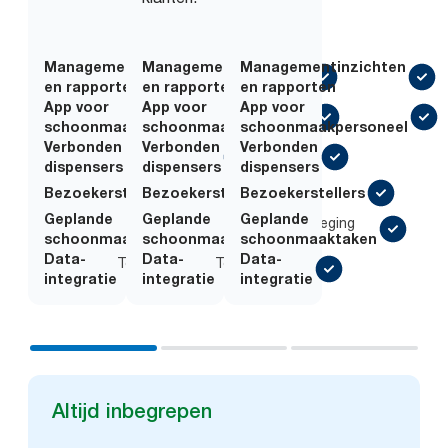
Managementinzichten
Managementinzichten
Managementinzichten
en rapporten
en rapporten
en rapporten
App voor
App voor
App voor
schoonmaakpersoneel
schoonmaakpersoneel
schoonmaakpersoneel
Verbonden
Verbonden
Verbonden
dispensers
dispensers
dispensers
Bezoekerstellers
Bezoekerstellers
Bezoekerstellers
Geplande
Geplande
Geplande
Toevoeging
Toevoeging
schoonmaaktaken
schoonmaaktaken
schoonmaaktaken
Data-
Data-
Data-
Toevoeging
Toevoeging
integratie
integratie
integratie
Altijd inbegrepen