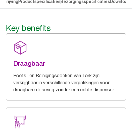
chrijving
Productspecificaties
Bezorgingsspecificaties
Download
Key benefits
Draagbaar
Poets- en Reinigingsdoeken van Tork zijn
verkrijgbaar in verschillende verpakkingen voor
draagbare dosering zonder een echte dispenser.