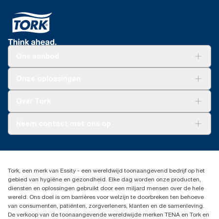
Ons aanbod
Oplossingen
Onze oplossingen
Duurzaamheid
Tork Clean Care
Tork Vision Schoonmaken
Over Tork
AD-a-Glance
Tork PaperCircle
Over ons
Neem contact met ons op
Succesverhalen
Pers & nieuws
info@tork.nl
Productklacht
030 - 698 46 66
Leveringsklacht
Dealers zoeken
Dispenserklacht
Tork, een merk van Essity - een wereldwijd toonaangevend bedrijf op het
Essity Netherlands B.V.
gebied van hygiëne en gezondheid. Elke dag worden onze producten,
Arnhemse Bovenweg 120
diensten en oplossingen gebruikt door een miljard mensen over de hele
3708 AH ZEIST
wereld. Ons doel is om barrières voor welzijn te doorbreken ten behoeve
Nederland
van consumenten, patiënten, zorgverleners, klanten en de samenleving.
De verkoop van de toonaangevende wereldwijde merken TENA en Tork en