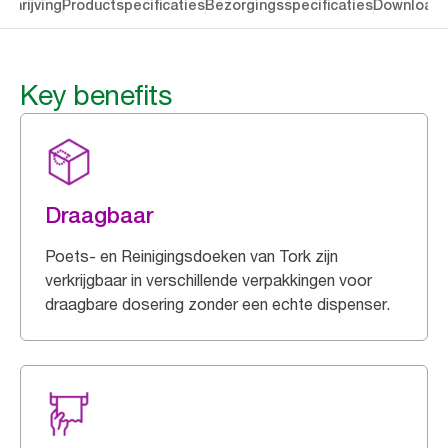
chrijving
Productspecificaties
Bezorgingsspecificaties
Download
Key benefits
Draagbaar
Poets- en Reinigingsdoeken van Tork zijn
verkrijgbaar in verschillende verpakkingen voor
draagbare dosering zonder een echte dispenser.