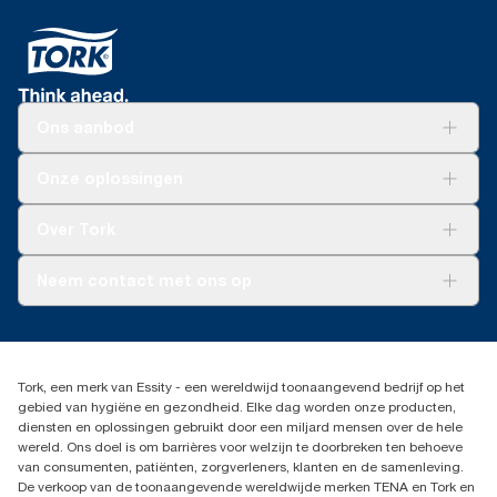
Ons aanbod
Oplossingen
Onze oplossingen
Duurzaamheid
Tork Clean Care
Tork Vision Schoonmaken
Over Tork
AD-a-Glance
Tork PaperCircle
Over ons
Neem contact met ons op
Succesverhalen
Pers & nieuws
info@tork.nl
Productklacht
030 - 698 46 66
Leveringsklacht
Dealers zoeken
Dispenserklacht
Tork, een merk van Essity - een wereldwijd toonaangevend bedrijf op het
Essity Netherlands B.V.
gebied van hygiëne en gezondheid. Elke dag worden onze producten,
Arnhemse Bovenweg 120
diensten en oplossingen gebruikt door een miljard mensen over de hele
3708 AH ZEIST
wereld. Ons doel is om barrières voor welzijn te doorbreken ten behoeve
Nederland
van consumenten, patiënten, zorgverleners, klanten en de samenleving.
De verkoop van de toonaangevende wereldwijde merken TENA en Tork en