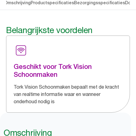
en
Omschrijving
Productspecificaties
Bezorgingsspecificaties
Down
Belangrijkste voordelen
Geschikt voor Tork Vision
Schoonmaken
Tork Vision Schoonmaken bepaalt met de kracht
van realtime informatie waar en wanneer
onderhoud nodig is
Omschrijving