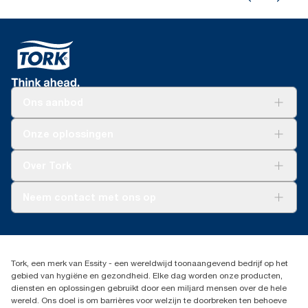
Ons aanbod
Oplossingen
Onze oplossingen
Duurzaamheid
Tork Clean Care
Tork Vision Schoonmaken
Over Tork
AD-a-Glance
Tork PaperCircle
Over ons
Neem contact met ons op
Succesverhalen
Pers & nieuws
info@tork.nl
Productklacht
030 - 698 46 66
Leveringsklacht
Dealers zoeken
Dispenserklacht
Tork, een merk van Essity - een wereldwijd toonaangevend bedrijf op het
Essity Netherlands B.V.
gebied van hygiëne en gezondheid. Elke dag worden onze producten,
Arnhemse Bovenweg 120
diensten en oplossingen gebruikt door een miljard mensen over de hele
3708 AH ZEIST
wereld. Ons doel is om barrières voor welzijn te doorbreken ten behoeve
Nederland