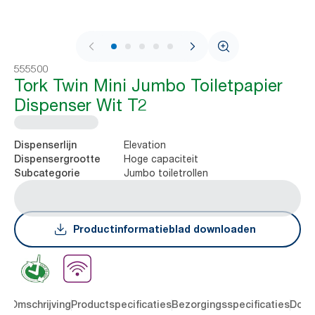
1 / 9
555500
Tork Twin Mini Jumbo Toiletpapier
Dispenser Wit T2
Elevation
Dispenserlijn
Hoge capaciteit
Dispensergrootte
Jumbo toiletrollen
Subcategorie
Productinformatieblad downloaden
en
Omschrijving
Productspecificaties
Bezorgingsspecificaties
Down