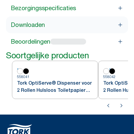
Bezorgingsspecificaties
Downloaden
Beoordelingen
Soortgelijke producten
558041
558042
Tork OptiServe® Dispenser voor
Tork OptiSer
2 Rollen Hulsloos Toiletpapier
2 Rollen Huls
Wit T7
Zwart T7