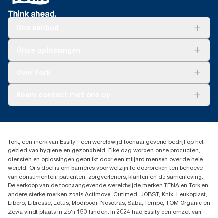
Ons aanbod
Oplossingen
Onze oplossingen
Duurzaamheid
Tork Clean Care
Tork Vision Schoonmaken
Over Tork
AD-a-Glance
Tork PaperCircle
Over ons
Neem contact met ons op
Succesverhalen
Pers & nieuws
info@tork.nl
Productklacht
030 - 698 46 66
Leveringsklacht
Dealers zoeken
Dispenserklacht
Tork, een merk van Essity - een wereldwijd toonaangevend bedrijf op het
Essity Netherlands B.V.
gebied van hygiëne en gezondheid. Elke dag worden onze producten,
Arnhemse Bovenweg 120
diensten en oplossingen gebruikt door een miljard mensen over de hele
3708 AH ZEIST
wereld. Ons doel is om barrières voor welzijn te doorbreken ten behoeve
Nederland
van consumenten, patiënten, zorgverleners, klanten en de samenleving.
De verkoop van de toonaangevende wereldwijde merken TENA en Tork en
andere sterke merken zoals Actimove, Cutimed, JOBST, Knix, Leukoplast,
Libero, Libresse, Lotus, Modibodi, Nosotras, Saba, Tempo, TOM Organic en
Zewa vindt plaats in zo'n 150 landen. In 2024 had Essity een omzet van