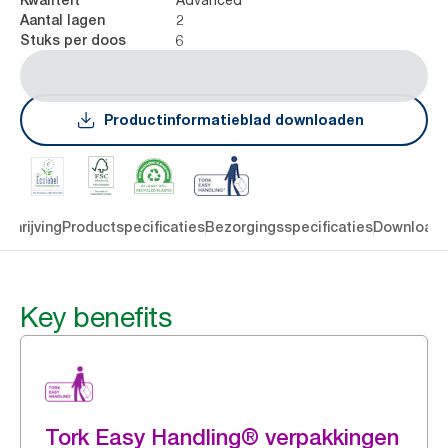
2
Aantal lagen
6
Stuks per doos
Productinformatieblad downloaden
chrijving
Productspecificaties
Bezorgingsspecificaties
Download
Key benefits
Tork Easy Handling® verpakkingen