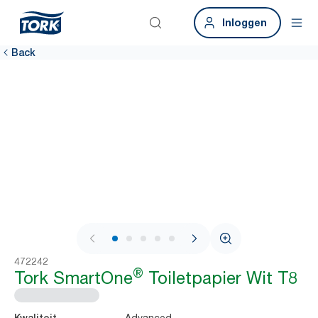
Inloggen
Back
1 / 8
472242
®
Tork SmartOne
Toiletpapier Wit T8
Advanced
Kwaliteit