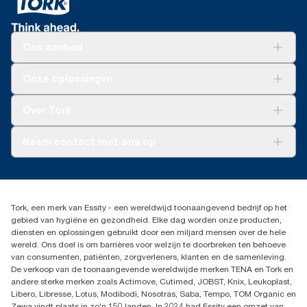
*
Geldig voor dispensers verkocht of in bruikleen in Europa
(behalve Frankrijk) vanaf mei 2023. Product gecertificeerd door
ClimatePartner: www.climate-id.com/nl/9VIUDN.
Ons aanbod
**
Weergave van het Europese assortiment vullingen van Tork
SmartOne® per gebruiksmoment. Gebaseerd op door externe
partijen beoordeelde levenscyclusanalyses (LCA) voor alle
Oplossingen
Onze oplossingen
kwaliteitsniveaus van vullingen in combinatie met
Duurzaamheid
verbruiksgegevens. Omdat deze gegevens een
Tork Clean Care
Tork Vision Schoonmaken
Over Tork
systeemgemiddelde zijn, zijn ze niet bedoeld voor gebruik in
AD-a-Glance
CO2-rapportage voor specifieke producten en verbruik.
Tork PaperCircle
Over ons
Neem contact met ons op
Succesverhalen
Pers & nieuws
info@tork.nl
Productklacht
030 - 698 46 66
Leveringsklacht
Dealers zoeken
Dispenserklacht
Tork, een merk van Essity - een wereldwijd toonaangevend bedrijf op het
Essity Netherlands B.V.
gebied van hygiëne en gezondheid. Elke dag worden onze producten,
Arnhemse Bovenweg 120
diensten en oplossingen gebruikt door een miljard mensen over de hele
3708 AH ZEIST
wereld. Ons doel is om barrières voor welzijn te doorbreken ten behoeve
Nederland
van consumenten, patiënten, zorgverleners, klanten en de samenleving.
De verkoop van de toonaangevende wereldwijde merken TENA en Tork en
andere sterke merken zoals Actimove, Cutimed, JOBST, Knix, Leukoplast,
Libero, Libresse, Lotus, Modibodi, Nosotras, Saba, Tempo, TOM Organic en
Zewa vindt plaats in zo'n 150 landen. In 2024 had Essity een omzet van